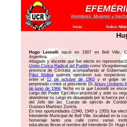
EFEMÉRI
Hombres, Mujeres y hechos
Hug
Hugo Leonelli
nació en 1907 en Bell Ville, C
Argentina.
Abogado y docente que fue electo en representació
Unión Cívica Radical del Pueblo
como Vicegobernado
provincia de Córdoba acompañando al Gobernad
Páez Molina
quienes ejercieron sus respectivos
entre el
12 de octubre de 1963
y el golpe de
perpetrado contra el presidente Dr.
Arturo Umberto Il
de junio de 1966
, fecha en la que Leonelli se enco
cargo del Poder Ejecutivo provincial y ante su neg
abandonar su cargo es desalojado por la fuerza por
del Jefe del 3er. Cuerpo de ejército de Córdob
Gustavo Martínez Zuviría.
En tres oportunidades (1940, 1949 y 1955) fue ele
Intendente Municipal de Bell Ville, localidad en la c
homenaje tanto una calle como varias instit
educativas llevan el nombre del Intendente Dr. Hugo Li