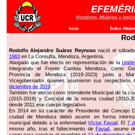
EFEMÉRI
Hombres, Mujeres y hechos
Rod
Rodolfo Alejandro Suárez Reynoso
nació el sábad
1963
en La Consulta, Mendoza, Argentina.
Abogado que fue electo en representación de la
Unión
Integrando el Frente Cambia Mendoza, como Go
Provincia de Mendoza (2019-2023) junto a Ma
Vicegobernador quienes asumieron sus respectivos
diciembre de 2019
.
También fue electo como Intendente Municipal de la c
(2015-2019) y Concejal de la misma ciudad (2010-20
desde 2011 ese cuerpo legislativo.
En 2014 en su carácter de Presidente del Concejo De
ciudad de Mendoza debió asumir en forma interina
municipal debido a la enfermedad
Víctor Fayad
. El
7 d
mismo año, tras el fallecimiento de
Fayad
, asume de
cargo para concluir el mandato el
10 de diciembre de 