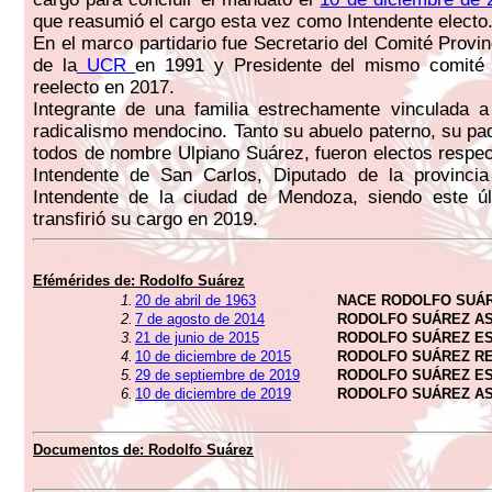
que reasumió el cargo esta vez como Intendente electo
En el marco partidario fue Secretario del Comité Provi
de la
UCR
en 1991 y Presidente del mismo comité
reelecto en 2017.
Integrante de una familia estrechamente vinculada a 
radicalismo mendocino. Tanto su abuelo paterno, su pad
todos de nombre Ulpiano Suárez, fueron electos resp
Intendente de San Carlos, Diputado de la provinc
Intendente de la ciudad de Mendoza, siendo este úl
transfirió su cargo en 2019.
Efémérides de: Rodolfo Suárez
1.
20 de abril de 1963
NACE RODOLFO SUÁ
2.
7 de agosto de 2014
RODOLFO SUÁREZ A
3.
21 de junio de 2015
RODOLFO SUÁREZ ES
4.
10 de diciembre de 2015
RODOLFO SUÁREZ R
5.
29 de septiembre de 2019
RODOLFO SUÁREZ E
6.
10 de diciembre de 2019
RODOLFO SUÁREZ A
Documentos de: Rodolfo Suárez