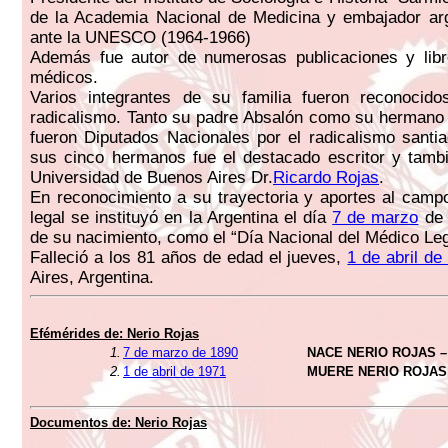
de la Academia Nacional de Medicina y embajador arg
ante la UNESCO (1964-1966)
Además fue autor de numerosas publicaciones y lib
médicos.
Varios integrantes de su familia fueron reconocid
radicalismo. Tanto su padre Absalón como su hermano
fueron Diputados Nacionales por el radicalismo santi
sus cinco hermanos fue el destacado escritor y tamb
Universidad de Buenos Aires Dr.
Ricardo Rojas
.
En reconocimiento a su trayectoria y aportes al camp
legal se instituyó en la Argentina el día
7 de marzo
de 
de su nacimiento, como el “Día Nacional del Médico Leg
Falleció a los 81 años de edad el jueves,
1 de abril de
Aires, Argentina.
Efémérides de:
Nerio Rojas
1.
7 de marzo de 1890
NACE NERIO ROJAS –
2.
1 de abril de 1971
MUERE NERIO ROJAS
Documentos de:
Nerio Rojas