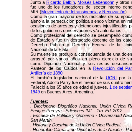
Junto a
Ricardo Balbín
,
Moisés Lebensohn
y otros
fue uno de los fundadores del sector interno den
MIR (
Movimiento de Intransigencia y Renovación
).
Como la gran mayoría de los radicales de su época
ajeno a la persecución política siendo víctima en re
ocasiones de arrestos y detenciones injustificadas p
de los gobiernos conservadores y/o autoritarios.
Como profesional del derecho se desempeñó como
de Estado y fue un destacado docente de las cáte
Derecho Público y Derecho Federal de la Univ
Nacional de la Plata.
Su muerte se produjo a consecuencia de una dolen
arrastró por varios años en pleno ejercicio de s
como Diputado Nacional y sus restos descansa
Panteón de los Caídos en la
Revolución del Pa
Artillería de 1890
.
El también legislador nacional de la
UCRI
por la 
Federal, Adolfo Parry fue el menor de sus cuatro he
Falleció a los 65 años de edad el jueves,
1 de septie
1949
en Buenos Aires, Argentina.
Fuentes:
. Diccionario Biográfico Nacional: Unión Cívica R
Enrique Pereyra - Ediciones IML - 1ra. Ed. 2012.
. Escuela de Política y Gobierno - Universidad Nac
San Martín.
. Historia y Doctrina de la Unión Cívica Radical.
. Honorable Cámara de Diputados de la Nación - Pa