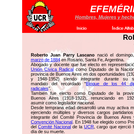
EFEMÉRI
Hombres, Mujeres y hechos
Rob
Roberto Juan Parry Lascano
nació el domingo
marzo de 1884
en Rosario, Santa Fe, Argentina.
Abogado y docente que fue electo en representació
Unión Cívica Radical
como Diputado de la Nación
provincia de Buenos Aires en dos oportunidades (1
y 1948-1952) siendo integrante durante su 
mandato del recordado “
Bloque de los 44 di
radicales
”.
También fue electo como Diputado de la provi
Buenos Aires (1918-1922), renunciando en 19
asumir como legislador nacional.
Desde temprana edad desarrolló una muy activa mil
ejerciendo múltiples y diversos cargos partidario
integrante del Comité Provincia de Buenos Aires 
Convención Nacional
. En 1948 fue elegido como Pr
del
Comité Nacional
de la
UCR
, cargo que ejerció 
día de su muerte.