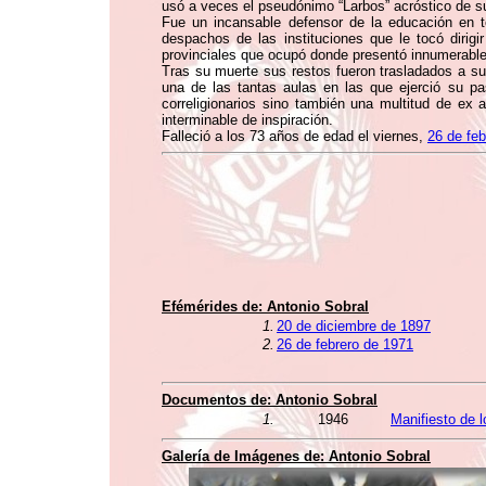
usó a veces el pseudónimo “Larbos” acróstico de su
Fue un incansable defensor de la educación en 
despachos de las instituciones que le tocó diri
provinciales que ocupó donde presentó innumerable
Tras su muerte sus restos fueron trasladados a su c
una de las tantas aulas en las que ejerció su pa
correligionarios sino también una multitud de ex 
interminable de inspiración.
Falleció a los 73 años de edad el viernes,
26 de feb
Efémérides de:
Antonio Sobral
1.
20 de diciembre de 1897
2.
26 de febrero de 1971
Documentos de:
Antonio Sobral
1.
1946
Manifiesto de l
Galería de Imágenes de:
Antonio Sobral