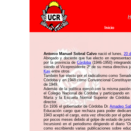
H
Antonio Manuel Sobral Calvo
nació el lunes,
20 d
Abogado y docente que fue electo en representac
por la provincia de
Córdoba
(1946-1950) integrand
siendo el Vicepresidente 2º de su mesa directiva 
Kay
entre otros.
También fue electo por el radicalismo como Senado
Córdoba y en 1948 como Convencional Constituyent
de 1949.
Además de la política ejerció con la misma pasión 
el Colegio Nacional de Córdoba y participando en l
María y la Escuela Normal Superior de Córdoba 
director.
En 1936 el gobernador de Córdoba Dr.
Amadeo Saba
Educación cargo que rechaza para poder dedicars
1943 aceptó el cargo, esta vez ofrecido por el gobe
por pocos meses debido al golpe de estado de juni
Incursionó en el periodismo dirigiendo el diario “
Or
como escribiendo varias publicaciones sobre edu