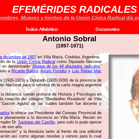
EFEMÉRIDES RADICALES
ombres, Mujeres y hechos de la Unión Cívica Radical día po
Antonio Sobral
(
1897-1971)
e diciembre de 1897
en Villa María, Córdoba, Argentina.
ión de la
Unión Cívica Radical
como Diputado Nacional
o en denominado “
Bloque de los 44 diputados radicales
”
junto a
Ricardo Balbín
;
Arturo Frondizi
y
Luis Rafael Mac
r (1926-1929) y Diputado (1928-1930) de la provincia de
e Nacional para la reforma de la carta magna argentina
la docencia siendo profesor de Historia y Psicología en
a creación del colegios “
Berdardino Rivadavia
” de Villa
“
Garzón Agulla
” de las cuales también fue docente y
ttini
le ofrece ser Presidente del Consejo Provincial de
e plenamente a la docencia en Villa María. Recién en
rnador Dr.
Santiago del Castillo
, pero solo lo pudo ejercer
o de ese año.
ientación
” y la literatura tanto al frente de una editorial
cación así como algunas novelas y versos para lo cual