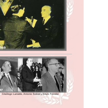
Crisólogo Larralde, Antonio Sobral y Arturo Frondizi