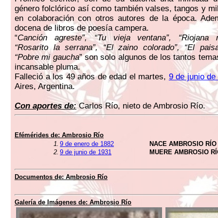
género folclórico así como también valses, tangos y mi
en colaboración con otros autores de la época. Ade
docena de libros de poesía campera.
“
Canción agreste”, “Tu vieja ventana”, “Riojana mí
“Rosarito la serrana”, “El zaino colorado”, “El pai
“Pobre mi gaucha
” son solo algunos de los tantos tema
incansable pluma.
Falleció a los 49 años de edad el martes,
9 de junio de
Aires, Argentina.
Con aportes de:
Carlos Río, nieto de Ambrosio Río.
Efémérides de:
Ambrosio Río
1.
9 de enero de 1882
NACE AMBROSIO RÍO
2.
9 de junio de 1931
MUERE AMBROSIO RÍ
Documentos de:
Ambrosio Río
Galería de Imágenes de:
Ambrosio Río