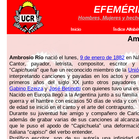
EFEMÉRI
Hombres, Mujeres y hechos
Am
Ambrosio Río
nació el lunes,
9 de enero de 1882
en Náp
Cantor, payador, letrista, compositor, escritor 
“
Capichuela
” que fue un reconocido miembro de la
Unió
interpretando canciones y payadas en los actos y com
primeros años del siglo XX junto otros payadores
Gabino Ezeiza
y
José Betinotti
con quienes tuvo una est
Nacido en Europa llegó a la Argentina junto a su famili
guerra y el hambre con escasos 50 días de vida y con 
de edad se inició en el canto y el arte del contrapunto.
Durante su juventud fue amigo y compañero de Carlo
además de grabar varias de sus canciones al alcanzar
que le puso el apodo de “Capichuela” una deformació
italiana “
capisci
” del verbo entender.
Prolífico escritor, son de su autoría una infinidad