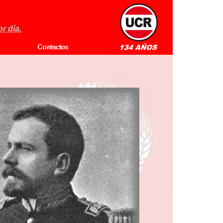
r día.