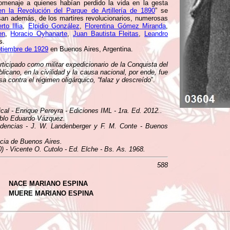
omenaje a quienes habían perdido la vida en la gesta
n la Revolución del Parque de Artillería de 1890
” se
san además, de los martires revolucionarios, numerosas
to Illia
,
Elpidio González
,
Florentina Gómez Miranda
,
en
,
Horacio Oyhanarte
,
Juan Bautista Fleitas
,
Leandro
s.
ptiembre de 1929
en Buenos Aires, Argentina.
rticipado como militar expedicionario de la Conquista del
icano, en la civilidad y la causa nacional, por ende, fue
a contra el régimen oligárquico, “falaz y descreído
”.
cal - Enrique Pereyra - Ediciones IML - 1ra. Ed. 2012..
Pablo Eduardo Vázquez.
endencias - J. W. Landenberger y F. M. Conte - Buenos
ncia de Buenos Aires.
) - Vicente O. Cutolo - Ed. Elche - Bs. As. 1968.
588
NACE MARIANO ESPINA
MUERE MARIANO ESPINA