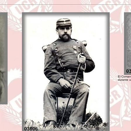
El Comand
durante u