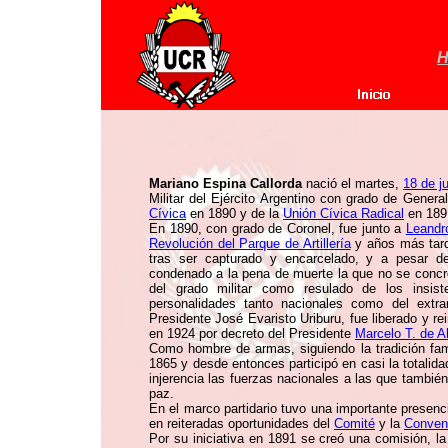
H
Mariano Espina Callorda
nació el martes,
18 de j
Militar del Ejército Argentino con grado de Gener
Cívica
en 1890 y de la
Unión Cívica Radical
en 189
En 1890, con grado de Coronel, fue junto a
Leandr
Revolución del Parque de Artillería
y años más tar
tras ser capturado y encarcelado, y a pesar de
condenado a la pena de muerte la que no se concre
del grado militar como resulado de los insis
personalidades tanto nacionales como del extra
Presidente José Evaristo Uriburu, fue liberado y rei
en 1924 por decreto del Presidente
Marcelo T. de A
Como hombre de armas, siguiendo la tradición fami
1865 y desde entonces participó en casi la totalida
injerencia las fuerzas nacionales a las que también
paz.
En el marco partidario tuvo una importante presenc
en reiteradas oportunidades del
Comité
y la
Conven
Por su iniciativa en 1891 se creó una comisión, la 