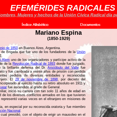
EFEMÉRIDES RADICALES
ombres, Mujeres y hechos de la Unión Cívica Radical día po
Mariano Espina
(1850-1929)
unio de 1850
en Buenos Aires, Argentina.
al de Brigada que fue uno de los fundadores de la
Unión
1.
o Alem
uno de los organizadores y partícipe activo de la
de de la
Revolución Radical de 1893
donde fue juzgado,
 la brillante defensa del Dr.
Aristóbulo del Valle
fue
to y fue cambiada a veinte años de prisión con perdida
tentes pedidos de diversas entidades y reconocidas
njero. El
29 de noviembre de 1898
, por decreto del
ncorporado al ejército hasta su retiro absoluto en 1911 y
lvear
fue ascendido al grado de General.
liar, inició su carrera con tan solo 11 años de edad en
d de los diversos conflictos armados en los que tuvieron
 representó varias veces en el eltranjero en misiones de
ia, en especial por su reconocida oratoria y fue miembro
ción Nacional
.
cual presidió, con el objeto de erigir un mausoleo en el