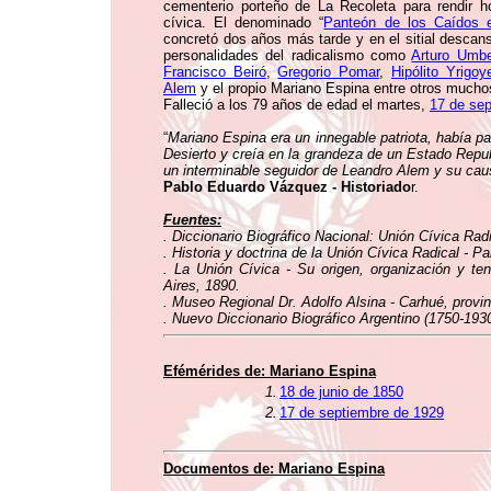
cementerio porteño de La Recoleta para rendir h
cívica. El denominado “
Panteón de los Caídos e
concretó dos años más tarde y en el sitial descan
personalidades del radicalismo como
Arturo Umber
Francisco Beiró
,
Gregorio Pomar
,
Hipólito Yrigoy
Alem
y el propio Mariano Espina entre otros mucho
Falleció a los 79 años de edad el martes,
17 de se
“
Mariano Espina era un innegable patriota, había pa
Desierto y creía en la grandeza de un Estado Republ
un interminable seguidor de Leandro Alem y su caus
Pablo Eduardo Vázquez - Historiado
r.
Fuentes:
. Diccionario Biográfico Nacional: Unión Cívica Radi
. Historia y doctrina de la Unión Cívica Radical - 
. La Unión Cívica - Su origen, organización y t
Aires, 1890.
. Museo Regional Dr. Adolfo Alsina - Carhué, provi
. Nuevo Diccionario Biográfico Argentino (1750-1930
Efémérides de: Mariano Espina
1.
18 de junio de 1850
2.
17 de septiembre de 1929
Documentos de: Mariano Espina