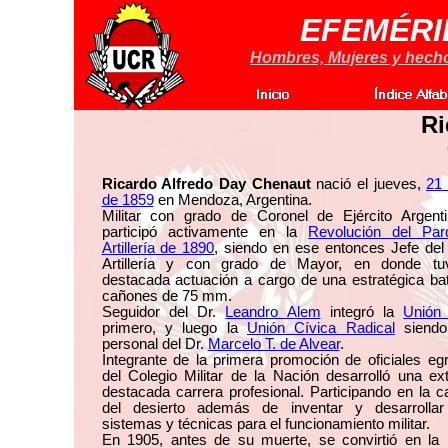
EFEMÉRI
Hombres, Mujeres y hechos
Ri
Ricardo Alfredo Day Chenaut
nació el jueves,
21 
de 1859
en Mendoza, Argentina.
Militar con grado de Coronel de Ejército Argent
participó activamente en la
Revolución del Pa
Artillería de 1890
, siendo en ese entonces Jefe del
Artillería y con grado de Mayor, en donde t
destacada actuación a cargo de una estratégica bat
cañones de 75 mm.
Seguidor del Dr.
Leandro Alem
integró la
Unión 
primero, y luego la
Unión Cívica Radical
siendo
personal del Dr.
Marcelo T. de Alvear
.
Integrante de la primera promoción de oficiales eg
del Colegio Militar de la Nación desarrolló una ex
destacada carrera profesional. Participando en la 
del desierto además de inventar y desarrollar
sistemas y técnicas para el funcionamiento militar.
En 1905, antes de su muerte, se convirtió en la 