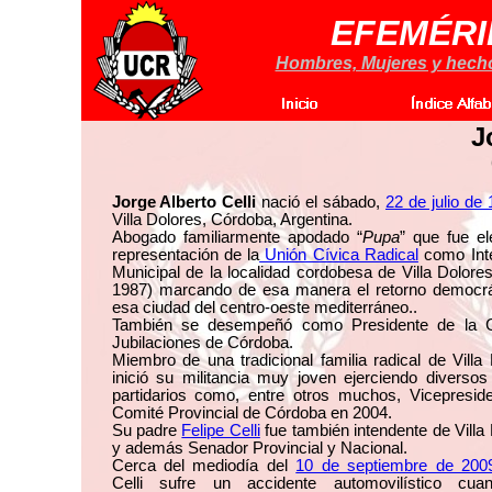
EFEMÉRI
Hombres, Mujeres y hechos
J
Jorge Alberto Celli
nació el sábado,
22 de julio de
Villa Dolores, Córdoba, Argentina.
Abogado familiarmente apodado “
Pupa
” que fue el
representación de la
Unión Cívica Radical
como Int
Municipal de la localidad cordobesa de Villa Dolore
1987) marcando de esa manera el retorno democrá
esa ciudad del centro-oeste mediterráneo..
También se desempeñó como Presidente de la 
Jubilaciones de Córdoba.
Miembro de una tradicional familia radical de Villa
inició su militancia muy joven ejerciendo diversos
partidarios como, entre otros muchos, Vicepreside
Comité Provincial de Córdoba en 2004.
Su padre
Felipe Celli
fue también intendente de Villa
y además Senador Provincial y Nacional.
Cerca del mediodía del
10 de septiembre de 200
Celli sufre un accidente automovilístico cu