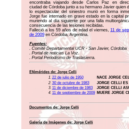
encontraba viajando desde Carlos Paz en direc
ciudad de Córdoba junto a su hermano Javier quien 
lo espectacular del siniestro murió en forma inme
Jorge fue internado en grave estado en la capital pr
muriendo al día siguiente por una falla multiorgán
consecuencia de las lesiones recibidas.
Falleció a los 59 años de edad el viernes,
11 de sep
de 2009
en Córdoba, Argentina.
Fuentes:
. Comité Departamental UCR - San Javier, Córdoba
. Portal de noticias La Voz.
. Portal Periodismo de Traslasierra.
Efémérides de: Jorge Celli
1.
22 de julio de 1950
NACE JORGE CEL
2.
30 de octubre de 1983
JORGE CELLI ES
3.
11 de diciembre de 1983
JORGE CELLI AS
4.
11 de septiembre de 2009
MUERE JORGE C
Documentos de: Jorge Celli
Galería de Imágenes de: Jorge Celli