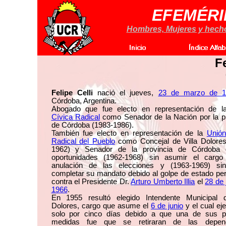
EFEMÉRI
Hombres, Mujeres y hechos
Fe
Felipe Celli
nació el jueves,
23 de marzo de 1
Córdoba, Argentina.
Abogado que fue electo en representación de 
Cívica Radical
como Senador de la Nación por la pr
de Córdoba (1983-1986).
También fue electo en representación de la
Unión
Radical del Pueblo
como Concejal de Villa Dolores
1962) y Senador de la provincia de Córdoba
oportunidades (1962-1968) sin asumir el cargo
anulación de las elecciones y (1963-1969) sin
completar su mandato debido al golpe de estado pe
contra el Presidente Dr.
Arturo Umberto Illia
el
28 de 
1966
.
En 1955 resultó elegido Intendente Municipal d
Dolores, cargo que asume el
6 de junio
y el cual eje
solo por cinco días debido a que una de sus p
medidas fue que se retiraran de las depend