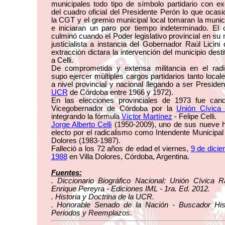
municipales todo tipo de símbolo partidario con e
del cuadro oficial del Presidente Perón lo que ocas
la CGT y el gremio municipal local tomaran la munic
e iniciaran un paro por tiempo indeterminado. El c
culminó cuando el Poder legislativo provincial en su
justicialista a instancia del Gobernador Raúl Licini 
extracción dictara la intervención del municipio dest
a Celli.
De comprometida y extensa militancia en el radi
supo ejercer múltiples cargos partidarios tanto loca
a nivel provincial y nacional llegando a ser Presiden
UCR
de Córdoba entre 1966 y 1972).
En las elecciones provinciales de 1973 fue cand
Vicegobernador de Córdoba por la
Unión Cívica 
integrando la fórmula
Víctor Martínez
- Felipe Celli.
Jorge Alberto Celli
(1950-2009), uno de sus nueve h
electo por el radicalismo como Intendente Municipal 
Dolores (1983-1987).
Falleció a los 72 años de edad el viernes,
9 de dici
1988
en Villa Dolores, Córdoba, Argentina.
Fuentes:
. Diccionario Biográfico Nacional: Unión Cívica R
Enrique Pereyra - Ediciones IML - 1ra. Ed. 2012.
. Historia y Doctrina de la UCR.
. Honorable Senado de la Nación - Buscador Hist
Periodos y Reemplazos.