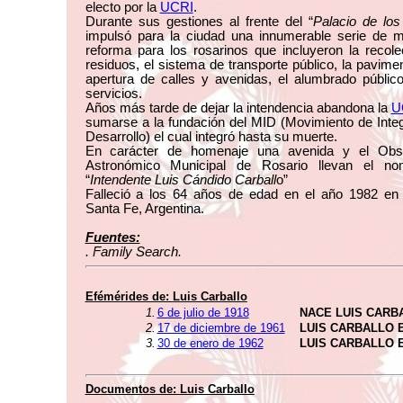
electo por la
UCRI
.
Durante sus gestiones al frente del “
Palacio de lo
impulsó para la ciudad una innumerable serie de m
reforma para los rosarinos que incluyeron la recol
residuos, el sistema de transporte público, la pavime
apertura de calles y avenidas, el alumbrado públic
servicios.
Años más tarde de dejar la intendencia abandona la
U
sumarse a la fundación del MID (Movimiento de Inte
Desarrollo) el cual integró hasta su muerte.
En carácter de homenaje una avenida y el Obse
Astronómico Municipal de Rosario llevan el n
“
Intendente Luis Cándido Carball
o”
Falleció a los 64 años de edad en el año 1982 en 
Santa Fe, Argentina.
Fuentes:
. Family Search.
Efémérides de:
Luis Carballo
1.
6 de julio de 1918
NACE LUIS CARB
2.
17 de diciembre de 1961
LUIS CARBALLO 
3.
30 de enero de 1962
LUIS CARBALLO 
Documentos de:
Luis Carballo