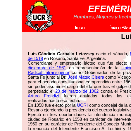
EFEMÉRI
Hombres, Mujeres y hechos
Lu
Luis Cándido Carballo Letassey
nació el sábado,
de 1918
en Rosario, Santa Fe, Argentina.
Comerciante y empresario lácteo que fue electo
diciembre de 1961
en representación de la
Unió
Radical Intransigente
como Gobernador de la prov
Santa Fe junto al Dr.
José Mateo Cisera
como Vicego
para el periodo constitucional comprendido entre 19
sin poder asumir el cargo debido que tras el golpe 
perpetrado el
29 de marzo de 1962
contra el Presi
Arturo Frondizi
fueron anuladas todas las ele
realizadas hasta esa fecha.
En 1958 fue electo por la
UCRI
como concejal de la 
Rosario ejerciendo la presidencia del cuerpo legislativ
Ejerció en tres oportunidades la intendencia munici
ciudad de Rosario: en 1958 en carácter de intervent
1960 en su carácter de Presidente del Concejo Munic
la renuncia del Intendente Francisco A. Lechini y 