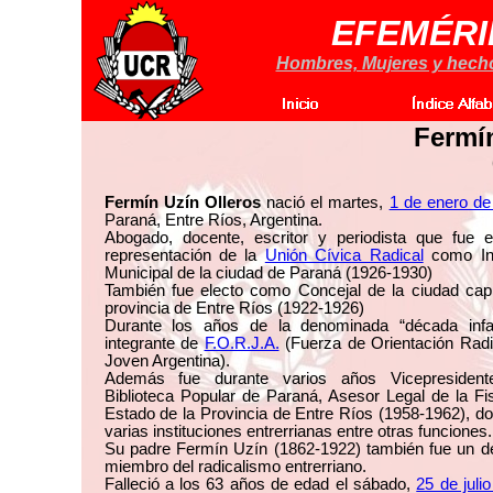
EFEMÉRI
Hombres, Mujeres y hechos
Fermín
Fermín Uzín Olleros
nació el martes,
1 de enero de
Paraná, Entre Ríos, Argentina.
Abogado, docente, escritor y periodista que fue e
representación de la
Unión Cívica Radical
como In
Municipal de la ciudad de Paraná (1926-1930)
También fue electo como Concejal de la ciudad capi
provincia de Entre Ríos (1922-1926)
Durante los años de la denominada “década inf
integrante de
F.O.R.J.A.
(Fuerza de Orientación Radi
Joven Argentina).
Además fue durante varios años Vicepresiden
Biblioteca Popular de Paraná, Asesor Legal de la Fi
Estado de la Provincia de Entre Ríos (1958-1962), d
varias instituciones entrerrianas entre otras funciones.
Su padre Fermín Uzín (1862-1922) también fue un d
miembro del radicalismo entrerriano.
Falleció a los 63 años de edad el sábado,
25 de juli