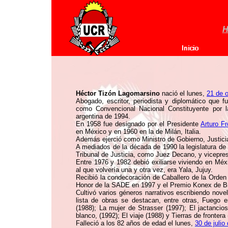
H
Héctor Tizón Lagomarsino
nació el lunes,
21 de 
Abogado, escritor, periodista y diplomático que 
como Convencional Nacional Constituyente por l
argentina de 1994.
En 1958 fue designado por el Presidente
Arturo Fr
en México y en 1960 en la de Milán, Italia.
Además ejerció como Ministro de Gobierno, Justici
A mediados de la década de 1990 la legislatura de 
Tribunal de Justicia, como Juez Decano, y vicepres
Entre 1976 y 1982 debió exiliarse viviendo en Méxi
al que volvería una y otra vez, era Yala, Jujuy.
Recibió la condecoración de Caballero de la Orden 
Honor de la SADE en 1997 y el Premio Konex de Bril
Cultivó varios géneros narrativos escribiendo novel
lista de obras se destacan, entre otras, Fuego 
(1988); La mujer de Strasser (1997); El jactancioso
blanco, (1992); El viaje (1988) y Tierras de frontera
Falleció a los 82 años de edad el lunes,
30 de julio