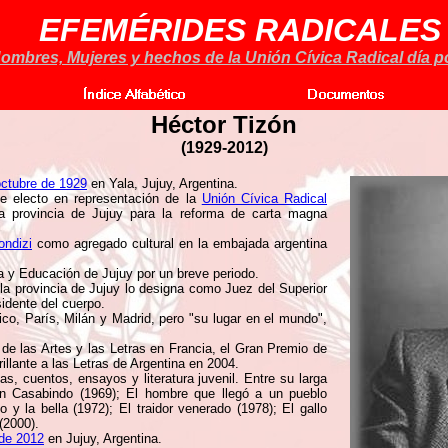
EFEMÉRIDES RADICALES
ombres, Mujeres y hechos de la Unión Cívica Radical día po
Héctor Tizón
(
1929-2012)
octubre de 1929
en Yala, Jujuy, Argentina.
fue electo en representación de la
Unión Cívica Radical
a provincia de Jujuy para la reforma de carta magna
ondizi
como agregado cultural en la embajada argentina
a y Educación de Jujuy por un breve periodo.
la provincia de Jujuy lo designa como Juez del Superior
idente del cuerpo.
co, París, Milán y Madrid, pero "su lugar en el mundo",
de las Artes y las Letras en Francia, el Gran Premio de
lante a las Letras de Argentina en 2004.
as, cuentos, ensayos y literatura juvenil. Entre su larga
en Casabindo (1969); El hombre que llegó a un pueblo
 y la bella (1972); El traidor venerado (1978); El gallo
 (2000).
 de 2012
en Jujuy, Argentina.