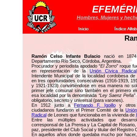
EFEMÉRI
Hombres, Mujeres y hechos
Ram
Ramón Celso Infante Bulacio
nació en 1874
Departamento Río Seco, Córdoba, Argentina.
Procurador y periodista apodado “
El Zorro
” roque fu
en representación de la
Unión Cívica Radical
Intendente Municipal de la localidad cordobesa de
en tres oportunidades consecutivas (1916-1919, 19
y 1921-1923) convirtiéndose en esa manera no sol
primer jefe comunal sino también en el primero el
esa localidad por la denominada
“Ley Saenz Peña”
obligatorio, secreto y universal (para varones).
En 1912 junto a
Fernando F. Igoillo
y otros
ciudadanos fundaron el Primer Comité de la
Unión
Radical
de Leones que funcionaba en la vivienda de
Entre las múltiples actividades que desarro
corresponsal de La Prensa y La Capital de Rosario,
paz, presidente del Club Social y titular del Registro C
En aquellos años donde quedaba mucho por hacer, 