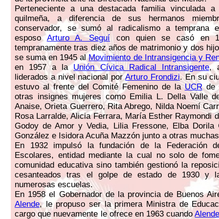
Perteneciente a una destacada familia vinculada a l
quilmeña, a diferencia de sus hermanos miembr
conservador, se sumó al radicalismo a temprana 
esposo
Arturo A. Seguí
con quien se casó en 19
tempranamente tras diez años de matrimonio y dos hij
se suma en 1945 al
Movimiento de Intransigencia y Re
en 1957 a la
Unión Cívica Radical Intransigente
, 
liderados a nivel nacional por
Arturo Frondizi
. En su c
estuvo al frente del Comité Femenino de la
UCR
de 
otras insignes mujeres como Emilia L. Della Valle d
Anaise, Orieta Guerrero, Rita Abrego, Nilda Noemí Carri
Rosa Larralde, Alicia Ferrara, María Esther Raymondi 
Godoy de Amor y Vedia, Lilia Fressone, Elba Dorila
González e Isidora Acuña Mazzón junto a otras muchas
En 1932 impulsó la fundación de la Federación d
Escolares, entidad mediante la cual no solo de fome
comunidad educativa sino también gestionó la reposi
cesanteados tras el golpe de estado de 1930 y l
numerosas escuelas.
En 1958 el Gobernador de la provincia de Buenos Air
Alende
, le propuso ser la primera Ministra de Educa
cargo que nuevamente le ofrece en 1963 cuando
Alend