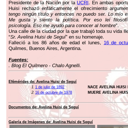
Presidente de la Nación por la
UCRI
. En ambas oport
Huisi rechazó enfáticamente el ofrecimiento argumen
tengo ningún título y entonces no puedo ser. Lo mío e
Me gusta y siento la política. Por eso leí filosofí
psicología. Eso me ayudó para conocer al hombre
”.
Una calle de la ciudad por la que trabajó toda su vida l
“
Sr. Avelina Huisi de Seguí
” en su homenaje.
Falleció a los 86 años de edad el lunes,
16 de oct
Quilmes, Buenos Aires, Argentina.
Fuentes:
. Blog El Quilmero - Chalo Agnelli.
Efémérides de: Avelina Huisi de Seguí
1.
1 de julio de 1892
NACE AVELINA HUISI
2.
16 de octubre de 1978
MUERE AVELINA HUIS
Documentos de: Avelina Huisi de Seguí
Galería de Imágenes de: Avelina Huisi de Seguí