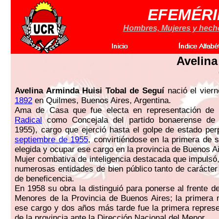
EFEMÉRI
Hombres, Mujeres y hechos
Avelina
Avelina Arminda Huisi Tobal de Seguí
nació el vier
1892
en Quilmes, Buenos Aires, Argentina.
Ama de Casa que fue electa en representación de
Radical
como Concejala del partido bonaerense de 
1955), cargo que ejerció hasta el golpe de estado pe
septiembre de 1955
, convirtiéndose en la primera de 
elegida y ocupar ese cargo en la provincia de Buenos Ai
Mujer combativa de inteligencia destacada que impulsó, 
numerosas entidades de bien público tanto de carácte
de beneficencia.
En 1958 su obra la distinguió para ponerse al frente d
Menores de la Provincia de Buenos Aires; la primera
ese cargo y dos años más tarde fue la primera repres
de la provincia ante la Dirección Nacional del Menor.