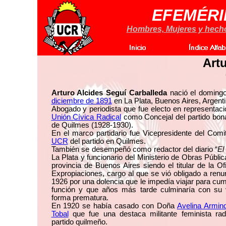
EFEMÉRI
Hombres, Mujeres y hechos
Art
Arturo Alcides Seguí Carballeda
nació el doming
diciembre de 1891
en La Plata, Buenos Aires, Argenti
Abogado y periodista que fue electo en representaci
Unión Cívica Radical
como Concejal del partido bon
de Quilmes (1928-1930).
En el marco partidario fue Vicepresidente del Comi
UCR
del partido en Quilmes.
También se desempeñó como redactor del diario “
El
La Plata y funcionario del Ministerio de Obras Públic
provincia de Buenos Aires siendo el titular de la Of
Expropiaciones, cargo al que se vió obligado a renu
1926 por una dolencia que le impedía viajar para cum
función y que años más tarde culminaría con su 
forma prematura.
En 1920 se había casado con Doña
Avelina Armin
Tobal
que fue una destaca militante feminista radi
partido quilmeño.