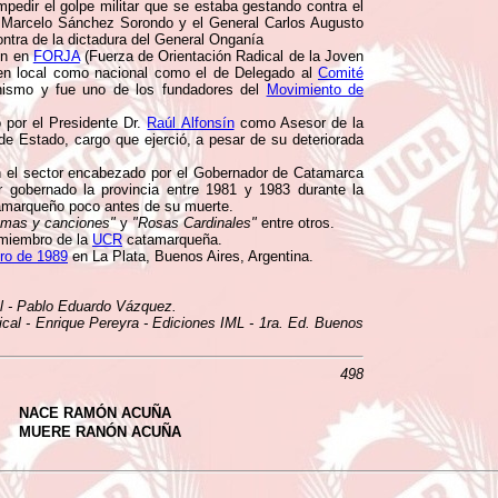
mpedir el golpe militar que se estaba gestando contra el
 Marcelo Sánchez Sorondo y el General Carlos Augusto
ntra de la dictadura del General Onganía
ven en
FORJA
(Fuerza de Orientación Radical de la Joven
rden local como nacional como el de Delegado al
Comité
tinismo y fue uno de los fundadores del
Movimiento de
 por el Presidente Dr.
Raúl Alfonsín
como Asesor de la
de Estado, cargo que ejerció, a pesar de su deteriorada
on el sector encabezado por el Gobernador de Catamarca
er gobernado la provincia entre 1981 y 1983 durante la
atamarqueño poco antes de su muerte.
mas y canciones"
y
"Rosas Cardinales"
entre otros.
 miembro de la
UCR
catamarqueña.
ero de 1989
en La Plata, Buenos Aires, Argentina.
cal - Pablo Eduardo Vázquez.
ical - Enrique Pereyra - Ediciones IML - 1ra. Ed. Buenos
498
NACE RAMÓN ACUÑA
MUERE RANÓN ACUÑA