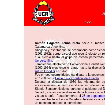
H
Ramón Edgardo Acuña Nieto
nació el marte
Catamarca, Argentina.
Abogado y escritor que se desempeñó como Senador
(1963-1972), cargo para el que resultó electo en r
cual ejerció hasta el golpe de estado perpetrado
Umberto Illia
.
También fue electo como Convencional Constituyen
(1960-1964) ejerciendo el cargo hasta la disolución
Arturo Frondizi
en 1962.
Fue en dos oportunidades candidato a la gobernac
en 1958 por la
Unión Cívica Radical del Pueblo
.
Durante la década de 1950 fue víctima de per
encarcelamiento en forma arbitraria por órdenes de
Siendo Senador Nacional durante el gobierno del D
Senado, correspondiéndole recibir a figuras como
visitas al país. Posteriormente el
25 de septiembr
nacional frente al Fondo Monetario Internacional y
un acercamiento con el peronismo.