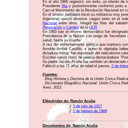
En el año 1966 organizó, sin éxito, un intento de i
Presidente
Illia
y posteriormente conformó junto a
Caro el Movimiento de la Revolución Nacional en co
En el ámbito partidario inició su militancia muy jo
Argentina) ejerció diversos cargos tanto en el o
Nacional
entre otros. Integró las filas del sabat
Renovación y Cambio
de la
UCR
.
En 1983 tras el retorno democrático fue designado
Presidencia de la Nación con rango de Secretario 
salud, hasta su muerte.
A raíz del enfrentamiento político que mantuvo c
Arnoldo Aníbal Castillo, a quien le objetaba hab
dictadura militar, fue expulsado del radicalismo c
Escribió varios libros de poesía destacándose
"Poe
Su padre Jacobo Acuña fue también un destacado
Falleció a los 71 años de edad el jueves,
2 de febr
Fuentes:
. Blog Historia y Doctrina de la Unión Cívica Radi
. Diccionario Biográfico Nacional: Unión Cívica Rad
Aires, 2012.
Efémérides de:
Ramón Acuña
1.
3 de julio de 1917
2.
2 de febrero de 1989
Documentos de:
Ramón Acuña