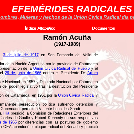
EFEMÉRIDES RADICALES
ombres, Mujeres y hechos de la Unión Cívica Radical día po
Ramón Acuña
(
1917-1989)
s,
3 de julio de 1917
en San Fernando del Valle de
 de la Nación Argentina por la provincia de Catamarca
epresentación de la
Unión Cívica Radical del Pueblo
y el
 el
28 de junio de 1966
contra el Presidente Dr.
Arturo
te Nacional en 1957 y Diputado Nacional por Catamarca
 del poder legislativo tras la destitución del Presidente
ión de Catamarca, en 1951 por la
Unión Cívica Radical
y
manente persecución política sufriendo detención y
l Gobernador peronista Vicente Leonides Saadi.
r.
Illia
presidió la Comisión de Relaciones Exteriores del
 Charles de Gaulle y Robert Kennedy en sus respectivas
e de 1965
por diferencias con las posturas del gobierno
 la OEA abandonó el bloque radical del Senado y propició