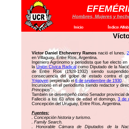
EFEMÉRI
Hombres, Mujeres y hechos
Víct
Víctor Daniel Etcheverry Ramos
nació el lunes,
2
en Villaguay, Entre Ríos, Argentina.
Ingeniero Agrónomo y periodista que fue electo en
la
Unión Cívica Radical
como Diputado de la Nación
de Entre Ríos (1928-1932) siendo suspendid
consecuencia del golpe de estado contra el g
Yrigoyen
perpetrado el
6 de septiembre de 1930
.
Incursionó en el periodismo siendo redactor y direct
Principios
".
También se desempeñó como Senador provincial de
Falleció a los 63 años de edad el domingo,
3 de
Concepción del Uruguay, Entre Ríos, Argentina.
Fuentes:
. Concepción historia y turismo.
. Family Search.
. Honorable Cámara de Diputados de la Naci