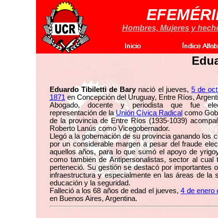
EFEMÉRI
Hombres, Mujeres y hechos
Edua
Eduardo Tibiletti de Bary
nació el jueves,
5 de oc
1871
en Concepción del Uruguay, Entre Ríos, Argenti
Abogado, docente y periodista que fue ele
representación de la
Unión Cívica Radical
como Gob
de la provincia de Entre Ríos (1935-1039) acompa
Roberto Lanús como Vicegobernador.
Llegó a la gobernación de su provincia ganando los 
por un considerable margen a pesar del fraude elec
aquellos años, para lo que sumó el apoyo de yrigo
como también de Antipersonalistas, sector al cual
perteneció. Su gestión se destacó por importantes 
infraestructura y especialmente en las áreas de la s
educación y la seguridad.
Falleció a los 68 años de edad el jueves,
4 de enero
en Buenos Aires, Argentina.