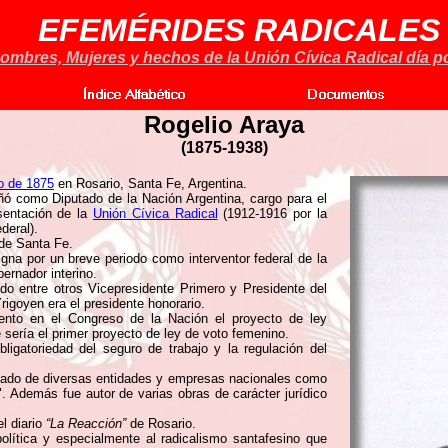
EFEMÉRIDES RADICALES
ombres, Mujeres y hechos de la Unión Cívica Radical día po
Rogelio Araya
(
1875-1938)
o de 1875
en Rosario, Santa Fe, Argentina.
ó como Diputado de la Nación Argentina, cargo para el
sentación de la
Unión Cívica Radical
(1912-1916 por la
deral).
 de Santa Fe.
gna por un breve periodo como interventor federal de la
ernador interino.
endo entre otros Vicepresidente Primero y Presidente del
Yrigoyen era el presidente honorario.
ento en el Congreso de la Nación el proyecto de ley
 sería el primer proyecto de ley de voto femenino.
ligatoriedad del seguro de trabajo y la regulación del
ado de diversas entidades y empresas nacionales como
. Además fue autor de varias obras de carácter jurídico
el diario
“La Reacción”
de Rosario.
política y especialmente al radicalismo santafesino que