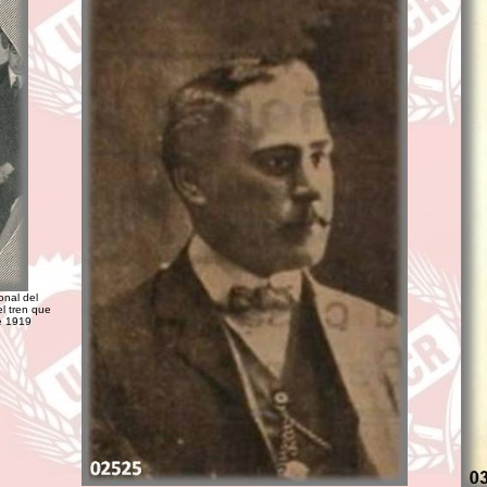
onal del
el tren que
de 1919