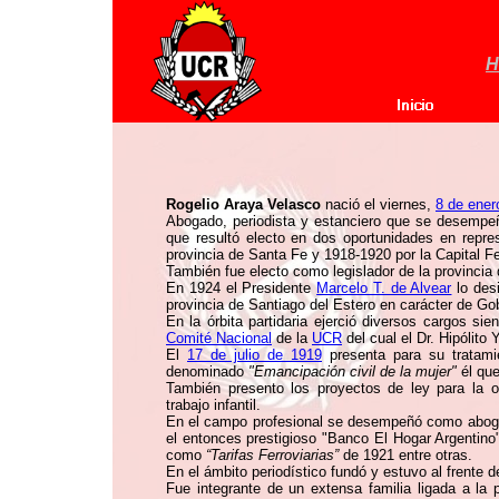
H
Rogelio Araya Velasco
nació el viernes,
8 de ener
Abogado, periodista y estanciero que se desempeñ
que resultó electo en dos oportunidades en repre
provincia de Santa Fe y 1918-1920 por la Capital Fe
También fue electo como legislador de la provincia
En 1924 el Presidente
Marcelo T. de Alvear
lo desi
provincia de Santiago del Estero en carácter de Gob
En la órbita partidaria ejerció diversos cargos si
Comité Nacional
de la
UCR
del cual el Dr. Hipólito 
El
17 de julio de 1919
presenta para su tratami
denominado
"Emancipación civil de la mujer"
él que
También presento los proyectos de ley para la ob
trabajo infantil.
En el campo profesional se desempeñó como abog
el entonces prestigioso "Banco El Hogar Argentino"
como
“Tarifas Ferroviarias”
de 1921 entre otras.
En el ámbito periodístico fundó y estuvo al frente d
Fue integrante de un extensa familia ligada a la 