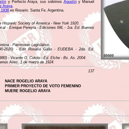
stín
y Perfecto Araya, sus sobrinos
Agustín
y Manuel
ez Araya
.
e 1938
en Rosario. Santa Fe, Argentina.
he Hispanic Society of America - New York 1920.
ical - Enrique Pereyra - Ediciones IML - 1ra. Ed. Buenos
tina - Patrimonio Legislativo.
890-2020) - Edit Rosalía Gallo - EUDEBA - 2da. Ed.
980) - Vicente O. Cutolo - Ed. Elche - Bs. As. 2004.
uenos Aires, 1 de marzo de 1924.
137
NACE ROGELIO ARAYA
PRIMER PROYECTO DE VOTO FEMENINO
MUERE ROGELIO ARAYA