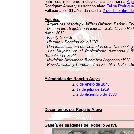
entre sus miembros incluye a sus hermanos
Agu
Rodríguez Araya y su sobrino nieto
Felipe Rodrígu
Falleció a los 63 años de edad el
2 de diciembre d
Fuentes:
. Argentines of today - William Belmont Parker - T
. Diccionario Biográfico Nacional: Unión Cívica Rad
Aires, 2012.
. Family Search.
. Historia y Doctrina de la UCR.
. Honorable Cámara de Diputados de la Nación Argen
. Las Mujeres en el Radicalismo Argentino (1
Actualizada. 2022.
. Novisimo Diccionario Biográfico Argentino (1930-1
. Revista Caras y Caretas - Año 27 - Nro. 1326 - B
Efémérides de:
Rogelio Araya
1.
8 de enero de 1875
2.
17 de julio de 1919
3.
2 de diciembre de 1938
Documentos de:
Rogelio Araya
Galería de Imágenes de:
Rogelio Araya