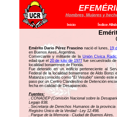
EFEMÉRI
Hombres, Mujeres y hechos
Eméri
Emérito Dario Pérez Frascino
nació el lunes,
19 d
en Buenos Aires, Argentina.
Comerciante y militante de la
Unión Cívica Radic
edad que el
20 de julio de 1977
fue secuestrado de 
localidad bonaerense de Florida.
Fue detenido en un edificio perteneciente al Serv
Federal de la localidad bonaerense de Aldo Bonzi e
Matanza conocido como “
El Vesubio
” siendo este e
paso por un Centro Clandestino de Detención encon
fecha en calidad de Desaparecido.
Fuentes:
. CONADEP (Comisión Nacional sobre la Desapari
Legajo 838.
. Secretaria de Derechos Humanos de la provincia 
Registro Único de la Verdad - Ley 12.498.
. Parque de la Memoria - Ciudad de Buenos Aires.