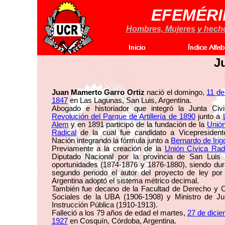
EFEMÉRI
Hombres, Mujeres y hechos
J
Juan Mamerto Garro Ortiz
nació el domingo,
11 de 
1847
en Las Lagunas, San Luis, Argentina.
Abogado e historiador que integró la Junta Civi
Revolución del Parque de Artillería de 1890
junto a
Alem
y en 1891 participó de la fundación de la
Unión
Radical
de la cual fue candidato a Vicepresident
Nación integrando la fórmula junto a
Bernardo de Iri
Previamente a la creación de la
Unión Cívica Rad
Diputado Nacional por la provincia de San Luis
oportunidades (1874-1876 y 1876-1880), siendo dur
segundo periodo el autor del proyecto de ley por 
Argentina adoptó el sistema métrico decimal.
También fue decano de la Facultad de Derecho y C
Sociales de la UBA (1906-1908) y Ministro de Jus
Instrucción Pública (1910-1913).
Falleció a los 79 años de edad el martes,
27 de dici
1927
en Cosquín, Córdoba, Argentina.