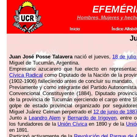
EFEMÉRI
Hombres, Mujeres y hechos
J
Juan José Posse Talavera
nació el jueves,
18 de juli
Miguel de Tucumán, Argentina.
Empresario azucarero que fue electo en representa
Cívica Radical
como Diputado de la Nación de la prov
(1902-1906) falleciendo antes de concluir su mandato.
Previamente y como integrante del Partido Autonomista
Convencional Constituyente (1884), Diputado provinc
de la provincia de Tucumán ejerciendo el cargo entre 1
golpe de estado provincial organizado por seguidore
Miguel Juárez Celman perpetrado el
12 de junio de 188
Junto a
Leandro Alem
y
Bernardo de Irigoyen
, entre 
los fundadores de la
Unión Cívica
en 1890 y de la
Unió
en 1891.
Participó activamente de la
Revolución del Parque de Ar