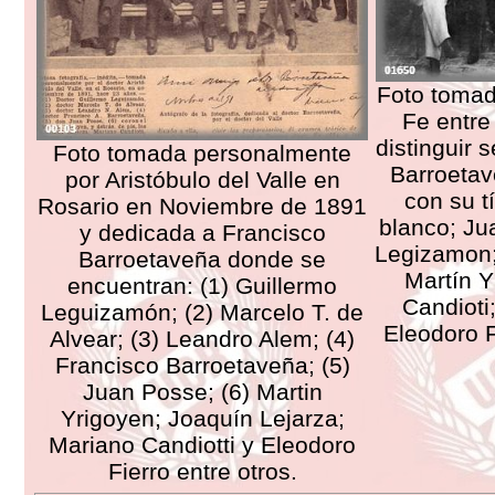
Foto tomad
Fe entre
distinguir 
Foto tomada personalmente
Barroetav
por Aristóbulo del Valle en
con su t
Rosario en Noviembre de 1891
blanco; Ju
y dedicada a Francisco
Legizamon;
Barroetaveña donde se
Martín Y
encuentran: (1) Guillermo
Candioti
Leguizamón; (2) Marcelo T. de
Eleodoro F
Alvear; (3) Leandro Alem; (4)
Francisco Barroetaveña; (5)
Juan Posse; (6) Martin
Yrigoyen; Joaquín Lejarza;
Mariano Candiotti y Eleodoro
Fierro entre otros.