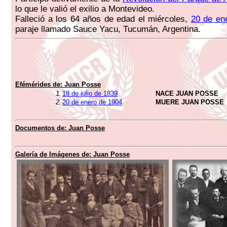
lo que le valió el exilio a Montevideo.
Falleció a los 64 años de edad el miércoles,
20 de en
paraje llamado Sauce Yacu, Tucumán, Argentina.
Efémérides de:
Juan Posse
1.
18 de julio de 1839
NACE JUAN POSSE
2.
20 de enero de 1904
MUERE JUAN POSSE
Documentos de:
Juan Posse
Galería de Imágenes de:
Juan Posse