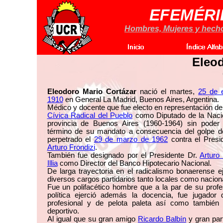
EFEMÉRI
Hombres, Mujeres y hechos
Eleod
Eleodoro Mario Cortázar
nació el martes,
25 de 
1910
en General La Madrid, Buenos Aires, Argentina.
Médico y docente que fue electo en representación de
Cívica Radical del Pueblo
como Diputado de la Nació
provincia de Buenos Aires (1960-1964) sin poder l
término de su mandato a consecuencia del golpe d
perpetrado el
29 de marzo de 1962
contra el Presi
Arturo Frondizi
.
También fue designado por el Presidente Dr.
Arturo
Illia
como Director del Banco Hipotecario Nacional.
De larga trayectoria en el radicalismo bonaerense e
diversos cargos partidarios tanto locales como nacion
Fue un polifacético hombre que a la par de su profe
política ejerció además la docencia, fue jugador d
profesional y de pelota paleta así como también d
deportivo.
Al igual que su gran amigo
Ricardo Balbín
y gran par