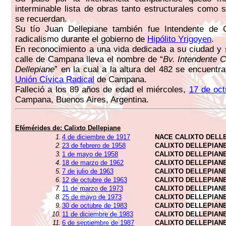
interminable lista de obras tanto estructurales como 
se recuerdan.
Su tío Juan Dellepiane también fue Intendente de
radicalismo durante el gobierno de
Hipólito Yrigoyen
.
En reconocimiento a una vida dedicada a su ciudad y
calle de Campana lleva el nombre de “
Bv. Intendente C
Dellepiane
” en la cual a la altura del 482 se encuentr
Unión Cívica Radical
de Campana.
Falleció a los 89 años de edad el miércoles,
17 de oct
Campana, Buenos Aires, Argentina.
Efémérides de: Calixto Dellepiane
1.
4 de diciembre de 1917
NACE CALIXTO DELL
2.
23 de febrero de 1958
CALIXTO DELLEPIAN
3.
1 de mayo de 1958
CALIXTO DELLEPIAN
4.
18 de marzo de 1962
CALIXTO DELLEPIAN
5.
7 de julio de 1963
CALIXTO DELLEPIAN
6.
12 de octubre de 1963
CALIXTO DELLEPIAN
7.
11 de marzo de 1973
CALIXTO DELLEPIAN
8.
25 de mayo de 1973
CALIXTO DELLEPIAN
9.
30 de octubre de 1983
CALIXTO DELLEPIAN
10.
11 de diciembre de 1983
CALIXTO DELLEPIAN
11.
6 de septiembre de 1987
CALIXTO DELLEPIAN