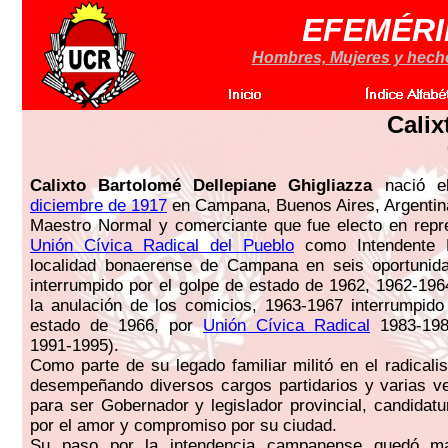
EFEMÉRI
Hombres, Mujeres y hechos
Calix
Calixto Bartolomé Dellepiane Ghigliazza
nació e
diciembre de 1917
en Campana, Buenos Aires, Argentin
Maestro Normal y comerciante que fue electo en repr
Unión Cívica Radical del Pueblo
como Intendente M
localidad bonaerense de Campana en seis oportunid
interrumpido por el golpe de estado de 1962, 1962-196
la anulación de los comicios, 1963-1967 interrumpido
estado de 1966, por
Unión Cívica Radical
1983-198
1991-1995).
Como parte de su legado familiar militó en el radical
desempeñando diversos cargos partidarios y varias v
para ser Gobernador y legislador provincial, candidat
por el amor y compromiso por su ciudad.
Su paso por la intendencia campanense quedó m