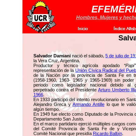
EFEMÉRI
Hombres, Mujeres y hechos
Salv
Salvador Damiani
nació el sábado,
5 de julio de 1
la Vera Cruz, Argentina.
Productor y técnico agrícola apodado
“Papi”
representación de la
Unión Cívica Radical del Pueb
de la Nación por la provincia de Santa Fe en t
(1958-1960, 1963- 1965 y 1965-1969) sin poder 
periodo como legislador nacional debido al 
perpetrado contra el Presidente
Arturo Umberto Illi
1966
.
En 1933 participó del intento revolucionario en Sant
Alejandro Greca y
Armando Antille
lo que le valió
algún tiempo.
En 1949 fue electo como Diputado de la Provincia 
Departamento San Justo.
En el marco partidario ejerció múltiples cargos com
del Comité Provincia de Santa Fe de y Vicepre
Comité Nacional que presidía
Ricardo Balbín
.