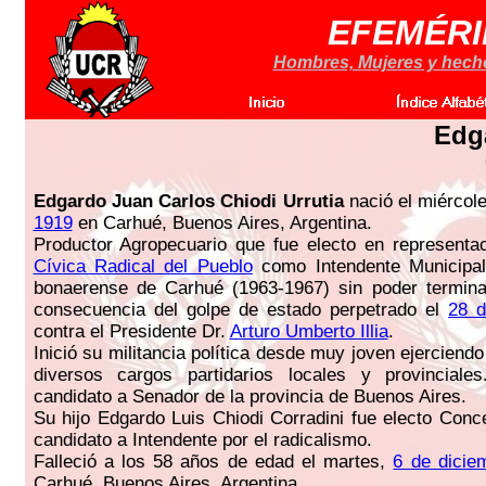
EFEMÉRI
Hombres, Mujeres y hechos
Edg
Edgardo Juan Carlos Chiodi Urrutia
nació el miércol
1919
en Carhué, Buenos Aires, Argentina.
Productor Agropecuario que fue electo en representa
Cívica Radical del Pueblo
como Intendente Municipal 
bonaerense de Carhué (1963-1967) sin poder termin
consecuencia del golpe de estado perpetrado el
28 d
contra el Presidente Dr.
Arturo Umberto Illia
.
Inició su militancia política desde muy joven ejercien
diversos cargos partidarios locales y provincial
candidato a Senador de la provincia de Buenos Aires.
Su hijo Edgardo Luis Chiodi Corradini fue electo Conc
candidato a Intendente por el radicalismo.
Falleció a los 58 años de edad el martes,
6 de dicie
Carhué, Buenos Aires, Argentina.