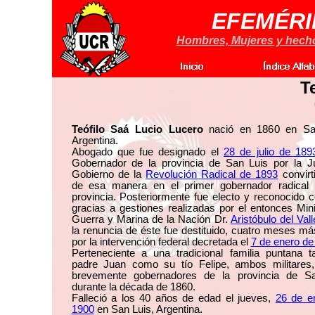
EFEMÉRI
Hombres, Mujeres y hechos
T
Teófilo Saá Lucio Lucero
nació en 1860 en Sa
Argentina.
Abogado que fue designado el
28 de julio de 189
Gobernador de la provincia de San Luis por la J
Gobierno de la
Revolución Radical de 1893
convirt
de esa manera en el primer gobernador radical
provincia. Posteriormente fue electo y reconocido 
gracias a gestiones realizadas por el entonces Min
Guerra y Marina de la Nación Dr.
Aristóbulo del Vall
la renuncia de éste fue destituido, cuatro meses má
por la intervención federal decretada el
7 de enero de
Perteneciente a una tradicional familia puntana t
padre Juan como su tío Felipe, ambos militares,
brevemente gobernadores de la provincia de S
durante la década de 1860.
Falleció a los 40 años de edad el jueves,
26 de e
1900
en San Luis, Argentina.