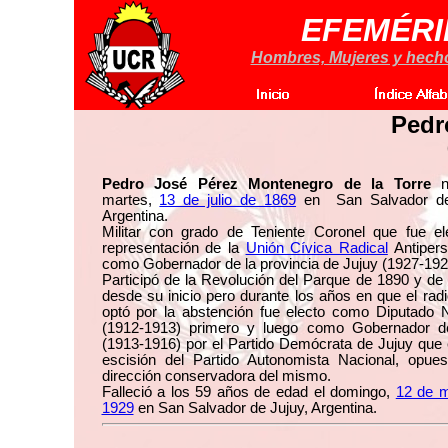
EFEMÉRI
Hombres, Mujeres y hechos
Pedr
Pedro José Pérez Montenegro de la Torre
na
martes,
13 de julio de 1869
en San Salvador de
Argentina.
Militar con grado de Teniente Coronel que fue el
representación de la
Unión Cívica Radical
Antipers
como Gobernador de la provincia de Jujuy (1927-192
Participó de la Revolución del Parque de 1890 y de
desde su inicio pero durante los años en que el rad
optó por la abstención fue electo como Diputado N
(1912-1913) primero y luego como Gobernador d
(1913-1916) por el Partido Demócrata de Jujuy que
escisión del Partido Autonomista Nacional, opues
dirección conservadora del mismo.
Falleció a los 59 años de edad el domingo,
12 de 
1929
en San Salvador de Jujuy, Argentina.