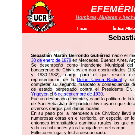
EFEMÉRI
Hombres, Mujeres y hechos
Sebasti
Sebastián Martín Berrondo Gutiérrez
nació el mi
30 de enero de 1878
en Mercedes, Buenos Aires, Arg
Se desempeñó como Intendente Municipal del 
bonaerense de Chivilcoy en dos oportunidades (19
y 1930-1932), cargo para el que resultó el
representación de la
Unión Cívica Radical
y sin
completar su segundo mandato a consecuencia de
de estado perpetrado contra el Presidente Dr
Yrigoyen
el
6 de septiembre de 1930
.
Fue un destacado dirigente y caudillo político de la l
de San Sebastián del partido chivilcoyano que de
diversos cargos partidarios locales.
En su paso por la intendencia de Chivilcoy llevó 
numerosas obras en el territorio, en especial en l
entonces intransitables caminos rurales los que m
vida los habitantes y los trabajadores del campo.
Falleció en lugar y fecha desconocido.