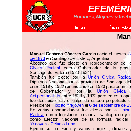
EFEMÉRI
Hombres, Mujeres y hechos
Man
Manuel Cesáreo Cáceres García
nació el jueves,
3
de 1873
en Santiago del Estero, Argentina.
Abogado que fue electo en representación de 
Cívica Radical
como Gobernador de la provin
Santiago del Estero (1920-1924).
También fue electo por la
Unión Cívica Radica
Diputado Nacional por la provincia de Santiago de
entre 1919 y 1922 renunciando en 1920 para asumir 
de Gobernador y por la
Unión Cívica R
Antipersonalista
entre 1928 y 1932 pero en esta opo
fue destituido tras el golpe de estado perpetrado c
Presidente
Hipólito Yrigoyen
el
6 de septiembre de 1
En varias oportunidades fue electo por la
Unión
Radical
como legislador provincial santiagueño y 
como Elector Nacional de la fórmula radica
Yrigoyen
-
Pelagio Luna
.
Ejerció su profesión y varios cargos judiciales 