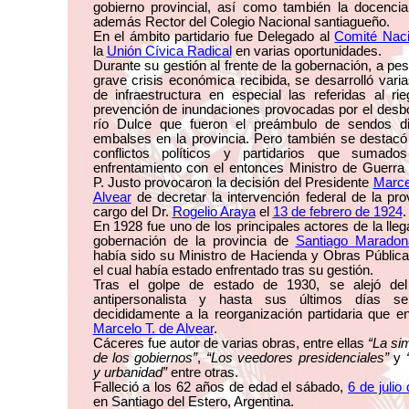
gobierno provincial, así como también la docencia
además Rector del Colegio Nacional santiagueño.
En el ámbito partidario fue Delegado al
Comité Naci
la
Unión Cívica Radical
en varias oportunidades.
Durante su gestión al frente de la gobernación, a pes
grave crisis económica recibida, se desarrolló vari
de infraestructura en especial las referidas al ri
prevención de inundaciones provocadas por el desb
río Dulce que fueron el preámbulo de sendos d
embalses en la provincia. Pero también se destacó
conflictos políticos y partidarios que sumad
enfrentamiento con el entonces Ministro de Guerra
P. Justo provocaron la decisión del Presidente
Marce
Alvear
de decretar la intervención federal de la pro
cargo del Dr.
Rogelio Araya
el
13 de febrero de 1924
.
En 1928 fue uno de los principales actores de la lleg
gobernación de la provincia de
Santiago Maradon
había sido su Ministro de Hacienda y Obras Públic
el cual había estado enfrentado tras su gestión.
Tras el golpe de estado de 1930, se alejó del
antipersonalista y hasta sus últimos días 
decididamente a la reorganización partidaria que 
Marcelo T. de Alvear
.
Cáceres fue autor de varias obras, entre ellas
“La si
de los gobiernos”
,
“Los veedores presidenciales”
y
y urbanidad”
entre otras.
Falleció a los 62 años de edad el sábado,
6 de julio
en Santiago del Estero, Argentina.