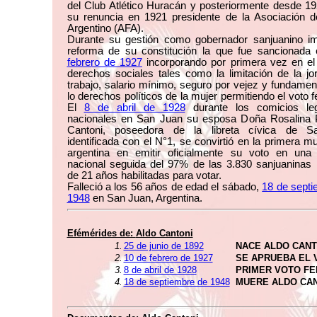
del Club Atlético Huracán y posteriormente desde 1
su renuncia en 1921 presidente de la Asociación de
Argentino (AFA).
Durante su gestión como gobernador sanjuanino im
reforma de su constitución la que fue sancionada
febrero de 1927
incorporando por primera vez en el
derechos sociales tales como la limitación de la j
trabajo, salario mínimo, seguro por vejez y fundame
lo derechos políticos de la mujer permitiendo el voto 
El
8 de abril de 1928
durante los comicios legi
nacionales en San Juan su esposa Doña Rosalina 
Cantoni, poseedora de la libreta cívica de 
identificada con el N°1, se convirtió en la primera mu
argentina en emitir oficialmente su voto en una 
nacional seguida del 97% de las 3.830 sanjuaninas
de 21 años habilitadas para votar.
Falleció a los 56 años de edad el sábado,
18 de septi
1948
en San Juan, Argentina.
Efémérides de:
Aldo Cantoni
1.
25 de junio de 1892
NACE ALDO CANT
2.
10 de febrero de 1927
SE APRUEBA EL 
3.
8 de abril de 1928
PRIMER VOTO FE
4.
18 de septiembre de 1948
MUERE ALDO CA