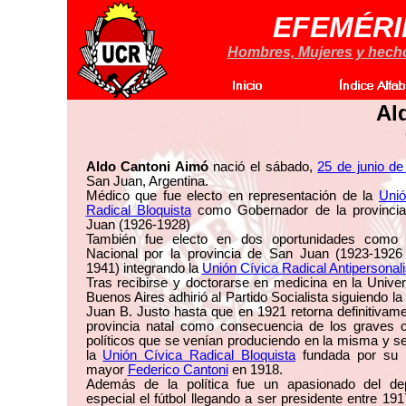
EFEMÉRI
Hombres, Mujeres y hechos
Al
Aldo Cantoni Aimó
nació el sábado,
25 de junio de
San Juan, Argentina.
Médico que fue electo en representación de la
Unió
Radical Bloquista
como Gobernador de la provinci
Juan (1926-1928)
También fue electo en dos oportunidades como
Nacional por la provincia de San Juan (1923-1926
1941) integrando la
Unión Cívica Radical Antipersonali
Tras recibirse y doctorarse en medicina en la Unive
Buenos Aires adhirió al Partido Socialista siguiendo la 
Juan B. Justo hasta que en 1921 retorna definitivam
provincia natal como consecuencia de los graves co
políticos que se venían produciendo en la misma y 
la
Unión Cívica Radical Bloquista
fundada por su 
mayor
Federico Cantoni
en 1918.
Además de la política fue un apasionado del de
especial el fútbol llegando a ser presidente entre 19