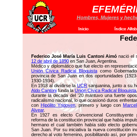
EFEMÉRI
Hombres, Mujeres y hechos
Fede
Federico José María Luis Cantoni Aimó
nació el 
12 de abril de 1890
en San Juan, Argentina.
Médico y diplomático que fue electo en representaci
Unión Cívica Radical Bloquista
como Gobernador
provincia de San Juan en dos oportunidades (1923
1930-1934).
En 1918 al dividirse la
UCR
sanjuanina, junto a su 
Aldo Cantoni
funda la
Unión Cívica Radical Bloquista
durante la década del '20 mantuvo una fuerte oposi
radicalismo nacional, lo que ocasionó duros enfrent
con
Hipólito Yrigoyen
, primero y luego con
Marcel
Alvear
.
En 1927 es electo Convencional Constituyente 
reforma de la constitución provincial que había impu
hermano el cual también había sido electo gobern
San Juan. Por su iniciativa la nueva constitución in
derecho al voto femenino, posibilitando así, por pri