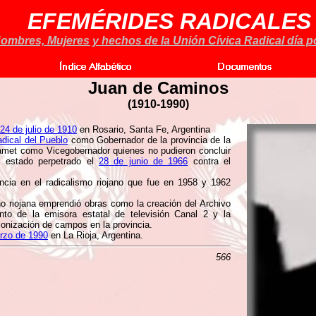
EFEMÉRIDES RADICALES
ombres, Mujeres y hechos de la Unión Cívica Radical día po
Juan de Caminos
(1910-1990)
24 de julio de 1910
en Rosario, Santa Fe, Argentina
dical del Pueblo
como Gobernador de la provincia de la
amet como Vicegobernador quienes no pudieron concluir
e estado perpetrado el
28 de junio de 1966
contra el
cia en el radicalismo riojano que fue en 1958 y 1962
no riojana emprendió obras como la creación del Archivo
nto de la emisora estatal de televisión Canal 2 y la
lonización de campos en la provincia.
rzo de 1990
en La Rioja, Argentina.
566