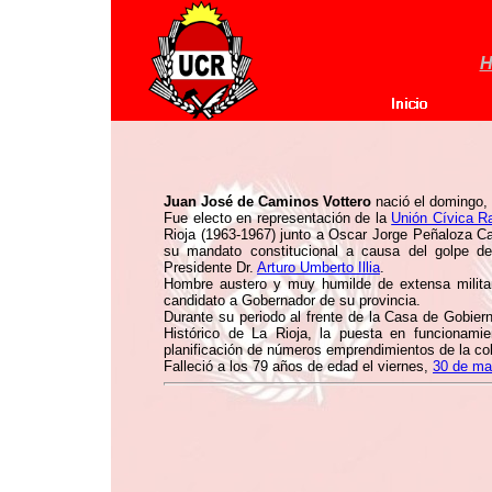
H
Juan José de Caminos Vottero
nació el domingo,
Fue electo en representación de la
Unión Cívica Ra
Rioja (1963-1967) junto a Oscar Jorge Peñaloza C
su mandato constitucional a causa del golpe d
Presidente Dr.
Arturo Umberto Illia
.
Hombre austero y muy humilde de extensa militan
candidato a Gobernador de su provincia.
Durante su periodo al frente de la Casa de Gobier
Histórico de La Rioja, la puesta en funcionamie
planificación de números emprendimientos de la co
Falleció a los 79 años de edad el viernes,
30 de ma