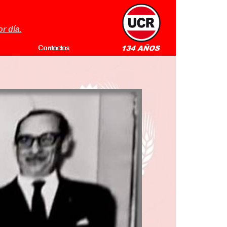
r día.