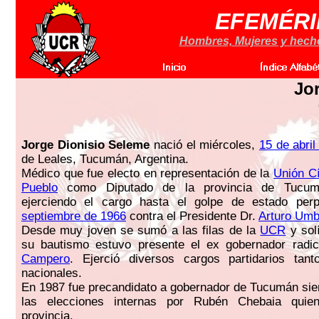
EFEMÉRI
Hombres, Mujeres y hechos
Jo
Jorge Dionisio Seleme
nació el miércoles,
15 de abril
de Leales, Tucumán, Argentina.
Médico que fue electo en representación de la
Unión Cí
Pueblo
como Diputado de la provincia de Tucumá
ejerciendo el cargo hasta el golpe de estado per
septiembre de 1966
contra el Presidente Dr.
Arturo Umbe
Desde muy joven se sumó a las filas de la
UCR
y sol
su bautismo estuvo presente el ex gobernador radi
Campero
. Ejerció diversos cargos partidarios tan
nacionales.
En 1987 fue precandidato a gobernador de Tucumán si
las elecciones internas por Rubén Chebaia quien
provincia.