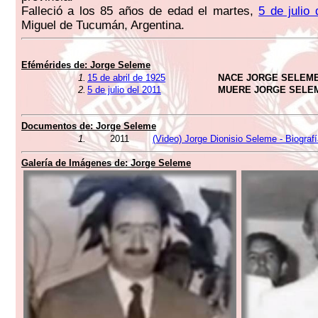
Falleció a los 85 años de edad el martes,
5 de julio 
Miguel de Tucumán, Argentina.
Efémérides de:
Jorge Seleme
1.
15 de abril de 1925
NACE JORGE SELEM
2.
5 de julio del 2011
MUERE JORGE SELE
Documentos de:
Jorge Seleme
1.
2011
(Video) Jorge Dionisio Seleme - Biogra
Galería de Imágenes de:
Jorge Seleme