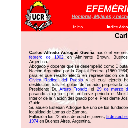
EFEMÉRI
Hombres, Mujeres y hechos
Car
Carlos Alfredo Adrogué Gaviña
nació el vierne
febrero de 1902
en Almirante Brown, Buenos 
Argentina.
Abogado y docente que se desempeñó como Diputad
Nación Argentina por la Capital Federal (1960-1964
para el que resultó electo en representación de 
Cívica Radical del Pueblo
y el cual ejerció h
destitución tras el golpe de estado perpetrado co
Presidente Dr.
Arturo Frondizi
el
29 de marzo d
pasando a ejercer por un breve periodo el Ministe
Interior de la Nación designado por el Presidente Jo
Guido.
Su abuelo Esteban Adrogué fue uno de los fundador
localidad de Lomas de Zamora.
Falleció a los 72 años de edad el jueves,
5 de septi
1974
en Buenos Aires, Argentina.