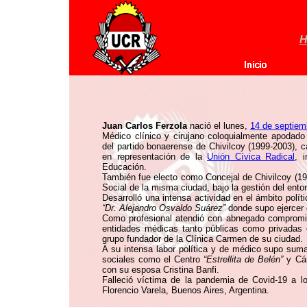
H
Juan Carlos Ferzola
nació el lunes,
14 de septiem
Médico clínico y cirujano coloquialmente apodad
del partido bonaerense de Chivilcoy (1999-2003), c
en representación de la
Unión Cívica Radical
, 
Educación.
También fue electo como Concejal de Chivilcoy (1
Social de la misma ciudad, bajo la gestión del ento
Desarrolló una intensa actividad en el ámbito polít
“Dr. Alejandro Osvaldo Suárez”
donde supo ejercer d
Como profesional atendió con abnegado compromis
entidades médicas tanto públicas como privadas e
grupo fundador de la Clínica Carmen de su ciudad.
A su intensa labor política y de médico supo suma
sociales como el Centro
“Estrellita de Belén”
y Cár
con su esposa Cristina Banfi.
Falleció víctima de la pandemia de Covid-19 a 
Florencio Varela, Buenos Aires, Argentina.