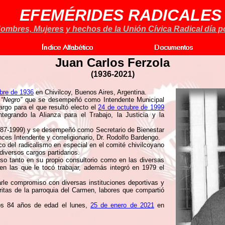
EFEMÉRIDES RADICALES
ombres, Mujeres y hechos de la Unión Cívica Radical día po
Juan Carlos Ferzola
(1936-2021)
bre de 1936
en Chivilcoy, Buenos Aires, Argentina.
o
“Negro”
que se desempeñó como Intendente Municipal
argo para el que resultó electo el
24 de octubre de 1999
integrando la Alianza para el Trabajo, la Justicia y la
987-1999) y se desempeñó como Secretario de Bienestar
nces Intendente y correligionario, Dr. Rodolfo Bardengo.
ico del radicalismo en especial en el comité chivilcoyano
iversos cargos partidarios.
o tanto en su propio consultorio como en las diversas
n las que le tocó trabajar, además integró en 1979 el
rle compromiso con diversas instituciones deportivas y
itas de la parroquia del Carmen, labores que compartió
los 84 años de edad el lunes,
25 de enero de 2021
en