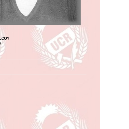
ILCOY
Y