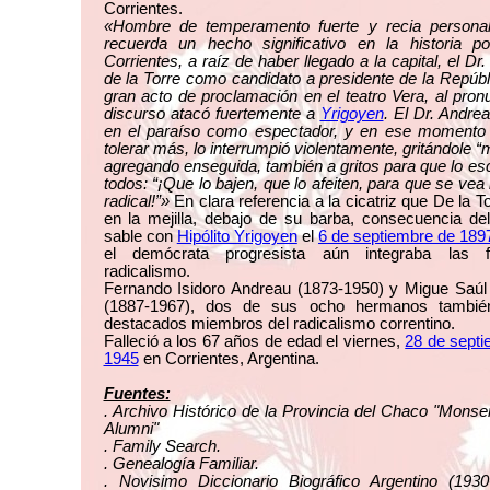
Corrientes.
«Hombre de temperamento fuerte y recia personal
recuerda un hecho significativo en la historia pol
Corrientes, a raíz de haber llegado a la capital, el Dr.
de la Torre como candidato a presidente de la Repúbl
gran acto de proclamación en el teatro Vera, al pron
discurso atacó fuertemente a
Yrigoyen
. El Dr. Andre
en el paraíso como espectador, y en ese momento
tolerar más, lo interrumpió violentamente, gritándole “m
agregando enseguida, también a gritos para que lo e
todos: “¡Que lo bajen, que lo afeiten, para que se vea
radical!”»
En clara referencia a la cicatriz que De la To
en la mejilla, debajo de su barba, consecuencia de
sable con
Hipólito Yrigoyen
el
6 de septiembre de 189
el demócrata progresista aún integraba las f
radicalismo.
Fernando Isidoro Andreau (1873-1950) y Migue Saúl
(1887-1967), dos de sus ocho hermanos tambié
destacados miembros del radicalismo correntino.
Falleció a los 67 años de edad el viernes,
28 de septi
1945
en Corrientes, Argentina.
Fuentes:
. Archivo Histórico de la Provincia del Chaco "Mons
Alumni"
. Family Search.
. Genealogía Familiar.
. Novisimo Diccionario Biográfico Argentino (1930