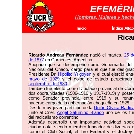
EFEMÉRI
Hombres, Mujeres y hechos
Rica
Ricardo Andreau Fernández
nació el martes,
25 d
de 1877
en Corrientes, Argentina.
Abogado que se desempeñó como Gobernador del Te
Nacional del Chaco, cargo para el que fue designad
Presidente Dr.
Hipólito Yrigoyen
y el cual ejerció ent
mayo de 1929
y el golpe de estado perpetrado
septiembre de 1930
.
También fue electo como Diputado provincial de Corr
dos oportunidades (1906-1910 y 1917-1919) y poster
como Senador provincial entre 1919 y su renun
hacerse cargo de la gobernación chaqueña en 1929.
Desde muy joven participó de la
Unión Cívica Radica
junto al Cnel.
Ángel Saturnino Blanco
uno de los fu
del radicalismo correntino.
Además desarrolló una importante actividad soci
ciudad natal siendo miembro fundador de diversas e
como el Club Social, el Tiro Federal y el Jockey