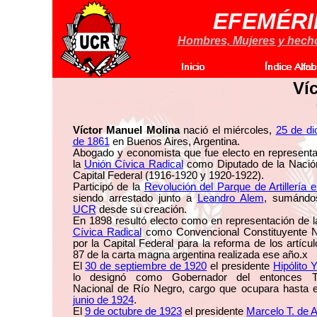
EFEMÉRI
Hombres, Mujeres y hechos
Ví
Víctor Manuel Molina
nació el miércoles,
25 de di
de 1861
en Buenos Aires, Argentina.
Abogado y economista que fue electo en representa
la
Unión Cívica Radical
como Diputado de la Nación
Capital Federal (1916-1920 y 1920-1922).
Participó de la
Revolución del Parque de Artillería 
siendo arrestado junto a
Leandro Alem
, sumándo
UCR
desde su creación.
En 1898 resultó electo como en representación de 
Cívica Radical
como Convencional Constituyente N
por la Capital Federal para la reforma de los artícu
87 de la carta magna argentina realizada ese año.x
El
30 de septiembre de 1920
el presidente
Hipólito 
lo designó como Gobernador del entonces Ter
Nacional de Río Negro, cargo que ocupara hasta 
junio de 1924
.
El
9 de octubre de 1923
el presidente
Marcelo T. de 