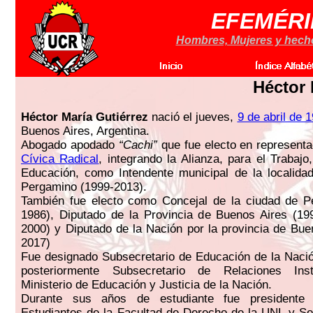
EFEMÉRI
Hombres, Mujeres y hechos
Héctor 
Héctor María Gutiérrez
nació el jueves,
9 de abril de 
Buenos Aires, Argentina.
Abogado apodado
“Cachi”
que fue electo en representa
Cívica Radical
, integrando la Alianza, para el Trabajo,
Educación, como Intendente municipal de la localida
Pergamino (1999-2013).
También fue electo como Concejal de la ciudad de P
1986), Diputado de la Provincia de Buenos Aires (19
2000) y Diputado de la Nación por la provincia de Bue
2017)
Fue designado Subsecretario de Educación de la Naci
posteriormente Subsecretario de Relaciones Inst
Ministerio de Educación y Justicia de la Nación.
Durante sus años de estudiante fue presidente
Estudiantes de la Facultad de Derecho de la UNL y Se