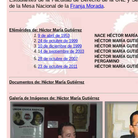
de la Mesa Nacional de la
Franja Morada
.
Efémérides de:
Héctor María Gutiérrez
1.
9 de abril de 1953
NACE HÉCTOR MARÍA
2.
24 de octubre de 1999
HÉCTOR MARÍA GUTI
3.
10 de diciembre de 1999
HÉCTOR MARÍA GUTI
4.
1
4 de septiembre de 2003
HÉCTOR MARÍA GUTI
HÉCTOR MARÍA GUTI
5.
28 de octubre de 2007
PERGAMINO
6.
23 de octubre de 2011
HÉCTOR MARÍA GUTI
Documentos de:
Héctor María Gutiérrez
Galería de Imágenes de:
Héctor María Gutiérrez