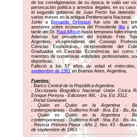
de los correligionarios de su época, le valió ser ví
persecución política y arrestos ilegales, en su caso
el segundo gobierno de Juan Perón fue detenido 
varios meses en la antigua Penitenciaría Nacional.
Junto a
Bernardo Grinspun
fue uno de los prin
asesores sobre economía del Presidente
Illia
y añ
tarde del Dr.
Raúl Alfosín
hasta temprano fallecimient
Además fue presidente del Instituto Foto Topo
Argentino, vicepresidente del Consejo Profesi
Ciencias Económicas, vicepresidente del Col
Graduados en Ciencias Económicas así como 
miembro de numerosas entidades profesionales, soc
deportivas.
Falleció a los 57 años de edad el miércoles
septiembre de 1981
en Buenos Aires, Argentina.
Fuentes:
. Banco Central de la República Argentina.
. Diccionario Biográfico Nacional: Unión Cívica R
Enrique Pereyra - Ediciones IML - 1ra. Ed. 2012.
. Portal Geneanet.
. Quién es Quién en la Argentina - Biog
contemporáneas - Guillermo Kraft - 8va. Ed. - Bs. As
. Quién es Quién en la Argentina - Biog
contemporáneas - Guillermo Kraft - 9na. Ed. - Bs. As
. Revista Primera Plana - Año 2, Nro. 43 - Buenos 
de septiembre de 1963
.