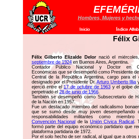
EFEMÉRI
Hombres, Mujeres y hechos
Félix G
Félix Gilberto Elizalde Delor
nació el miércole
septiembre de 1924
en Buenos Aires, Argentina.
Contador Público Nacional y Doctor en Ci
Económicas que se desempeñó como Presidente de
Central de la República Argentina, cargo para el 
designado por el Presidente Dr.
Arturo Umberto Illia
y
ejerció entre el
17 de octubre de 1963
y el golpe de
perpetrado el
28 de junio de 1966
.
También se desempeñó como Subsecretario de H
de la Nación en 1957.
Fue un destacado miembro del radicalismo bonaer
que se sumó desde muy joven desempeñando di
responsabilidades militantes como miembro
Convención Nacional
de la
Unión Cívica Radical
. 
formó parte del equipo económico partidario que re
plataforma partidaria de 1972.
Por el solo hecho de ser radical, al igual que a otro