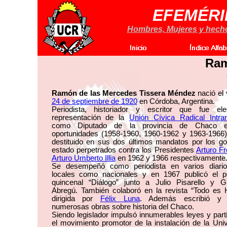
EFEMÉRI
Hombres, Mujeres y hechos
Ram
Ramón de las Mercedes Tissera Méndez
nació el 
24 de septiembre de 1920
en Córdoba, Argentina.
Periodista, historiador y escritor que fue el
representación de la
Unión Cívica Radical Intran
como Diputado de la provincia de Chaco e
oportunidades (1958-1960, 1960-1962 y 1963-1966)
destituido en sus dos últimos mandatos por los go
estado perpetrados contra los Presidentes
Arturo Fr
Arturo Umberto Illia
en 1962 y 1966 respectivamente
Se desempeñó como periodista en varios diario
locales como nacionales y en 1967 publicó el pe
quincenal “Diálogo” junto a Julio Pisarello y Gu
Abregú. También colaboró en la revista “Todo es H
dirigida por
Félix Luna
. Además escribió y 
numerosas obras sobre historia del Chaco.
Siendo legislador impulsó innumerables leyes y part
el movimiento promotor de la instalación de la Uni