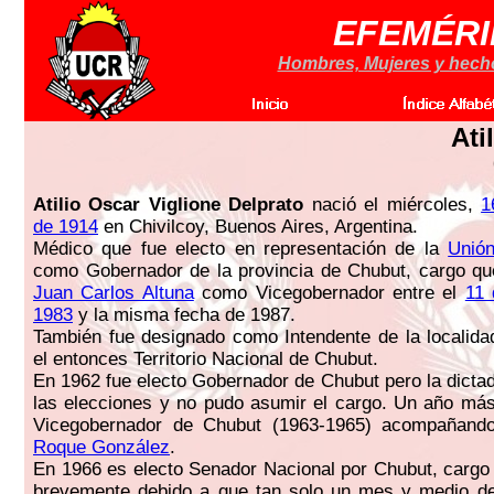
EFEMÉRI
Hombres, Mujeres y hechos
Ati
Atilio Oscar Viglione Delprato
nació el miércoles,
1
de 1914
en Chivilcoy, Buenos Aires, Argentina.
Médico que fue electo en representación de la
Unión
como Gobernador de la provincia de Chubut, cargo que
Juan Carlos Altuna
como Vicegobernador entre el
11 
1983
y la misma fecha de 1987.
También fue designado como Intendente de la localid
el entonces Territorio Nacional de Chubut.
En 1962 fue electo Gobernador de Chubut pero la dictad
las elecciones y no pudo asumir el cargo. Un año más
Vicegobernador de Chubut (1963-1965) acompañand
Roque González
.
En 1966 es electo Senador Nacional por Chubut, cargo
brevemente debido a que tan solo un mes y medio d