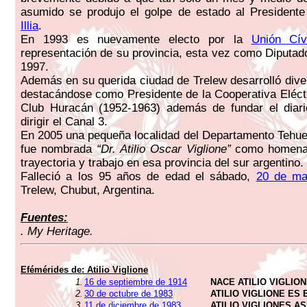
asumido se produjo el golpe de estado al President
Illia
.
En 1993 es nuevamente electo por la
Unión Cív
representación de su provincia, esta vez como Diputad
1997.
Además en su querida ciudad de Trelew desarrolló dive
destacándose como Presidente de la Cooperativa Eléctr
Club Huracán (1952-1963) además de fundar el diar
dirigir el Canal 3.
En 2005 una pequeña localidad del Departamento Tehu
fue nombrada
“Dr. Atilio Oscar Viglione”
como homenaj
trayectoria y trabajo en esa provincia del sur argentino.
Falleció a los 95 años de edad el sábado,
20 de ma
Trelew, Chubut, Argentina.
Fuentes:
. My Heritage.
Efémérides de:
Atilio Viglione
1.
16 de septiembre de 1914
NACE ATILIO VIGLIO
2.
30 de octubre de 1983
ATILIO VIGLIONE E
3.
11 de diciembre de 1983
ATILIO VIGLIONES 