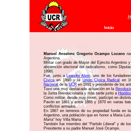
H
Manuel Anselmo Gregorio Ocampo Lozano
na
Argentina.
Militar con grado de Mayor del Ejército Argentino y
abstención electoral del radicalismo, como Diputa
1898).
Fue, junto a
Leandro Alem
, uno de los fundador
Cívica
en 1890 y la
Unión Cívica Radical
en 18
Nacional
de la
UCR
en 1891 y presidente de los ant
Tuvo una muy destacada actuación en la
Revolució
la Junta Revolucionaria y más tarde junto a
Hipólit
Como militar, desde muy joven, participó en distin
Pavón en 1861 y entre 1865 y 1870 en varias bata
conflictos armados.
En 1867 en terrenos de su propiedad funda en la p
Argentino, una población que en honor a Maria Lui
María
” hoy Villa María.
También fue miembro del “
Partido Liberal
” y de los
Presidente a su padre Manuel José Ocampo.