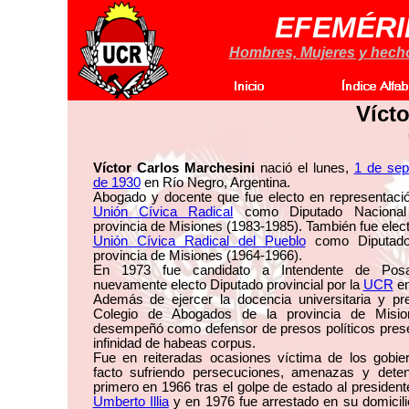
EFEMÉRI
Hombres, Mujeres y hechos
Víct
Víctor Carlos Marchesini
nació el lunes,
1 de sep
de 1930
en Río Negro, Argentina.
Abogado y docente que fue electo en representació
Unión Cívica Radical
como Diputado Nacional
provincia de Misiones (1983-1985). También fue elect
Unión Cívica Radical del Pueblo
como Diputado
provincia de Misiones (1964-1966).
En 1973 fue candidato a Intendente de Pos
nuevamente electo Diputado provincial por la
UCR
en
Además de ejercer la docencia universitaria y pres
Colegio de Abogados de la provincia de Misi
desempeñó como defensor de presos políticos pres
infinidad de habeas corpus.
Fue en reiteradas ocasiones víctima de los gobie
facto sufriendo persecuciones, amenazas y deten
primero en 1966 tras el golpe de estado al presiden
Umberto Illia
y en 1976 fue arrestado en su domicili