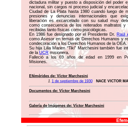
dictadura militar y puesto a disposición del poder e
nacional, sin cargos ni proceso judicial y encarcela
Ciudad de La Plata hasta 1980 cuando luego de mú
presiones y denuncias internacionales que exi
liberación es excarcelado con su salud muy dete
como consecuencia de los reiterados maltratos y t
recibidas tanto físicas como psicológicas.
En 1986 fue designado por el Presidente Dr.
Raúl 
como Asesor en temas de Derechos Humanos y rec
condecoración a los Derechos Humanos de la OEA.
Su hija Lilia Marien “Tiki” Marchesini también fue in
de la
UCR
misionera.
Falleció a los 69 años de edad en 1999 en P
Misiones.
Efémérides de:
Víctor Marchesini
1.
1 de septiembre de 1930
NACE VICTOR MA
Documentos de:
Víctor Marchesini
Galería de Imágenes de:
Víctor Marchesini