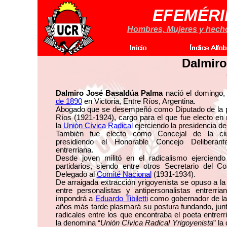
EFEMÉRI
Hombres, Mujeres y hechos
Dalmiro
Dalmiro José Basaldúa Palma
nació el domingo
de 1890
en Victoria, Entre Ríos, Argentina.
Abogado que se desempeñó como Diputado de la p
Ríos (1921-1924), cargo para el que fue electo en
la
Unión Cívica Radical
ejerciendo la presidencia d
También fue electo como Concejal de la c
presidiendo el Honorable Concejo Deliberant
entrerriana.
Desde joven militó en el radicalismo ejerciend
partidarios, siendo entre otros Secretario del Co
Delegado al
Comité Nacional
(1931-1934).
De arraigada extracción yrigoyenista se opuso a la
entre personalistas y antipersonalistas entrerr
impondrá a
Eduardo Tibiletti
como gobernador de la 
años más tarde plasmará su postura fundando, jun
radicales entre los que encontraba el poeta entrerr
la denomina “
Unión Cívica Radical Yrigoyenista
” la