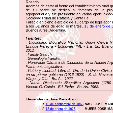
Rosario.
Además de estar al frente del establecimiento rural q
de su padre se dedicó al fomento de la pro
agropecuaria y fue presidente en varias oportunidad
Sociedad Rural de Rafaela y Santa Fe.
Falleció en pleno ejercicio de su cargo de legislador 
a los 61 años de edad el martes,
13 de enero de 
Buenos Aires, Argentina.
Fuentes:
. Diccionario Biográfico Nacional: Unión Cívica R
Enrique Pereyra - Ediciones IML - 1ra. Ed. Buenos
2012.
. Family Search.
. Genealogía Familiar.
. Honorable Cámara de Diputados de la Nación Arge
Patrimonio Legislativo.
. Patria y Libertad: Libro de Oro de la Unión Cívica
en su primer gobierno (1916-1922) - S. de Navasqu
Várgas y Cía. - Bs. As. 1922.
. Nuevo Diccionario Biográfico Argentino (1750-
Vicente O. Cutolo - Ed. Elche - Bs. As. 1968.
Efémérides de: José María Aragón
1.
15 de septiembre de 1863
NACE JOSÉ MAR
2.
13 de enero de 1925
MUERE JOSÉ MA