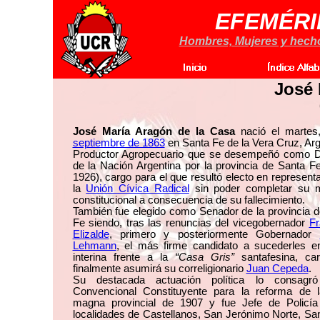
EFEMÉRI
Hombres, Mujeres y hechos
José 
José María Aragón de la Casa
nació el marte
septiembre de 1863
en Santa Fe de la Vera Cruz, Arg
Productor Agropecuario que se desempeñó como D
de la Nación Argentina por la provincia de Santa F
1926), cargo para el que resultó electo en represent
la
Unión Cívica Radical
sin poder completar su 
constitucional a consecuencia de su fallecimiento.
También fue elegido como Senador de la provincia 
Fe siendo, tras las renuncias del vicegobernador
Fr
Elizalde
, primero y posteriormente Gobernador
Lehmann
, el más firme candidato a sucederles e
interina frente a la
“Casa Gris”
santafesina, ca
finalmente asumirá su correligionario
Juan Cepeda
.
Su destacada actuación política lo consagr
Convencional Constituyente para la reforma de l
magna provincial de 1907 y fue Jefe de Policía
localidades de Castellanos, San Jerónimo Norte, Sa