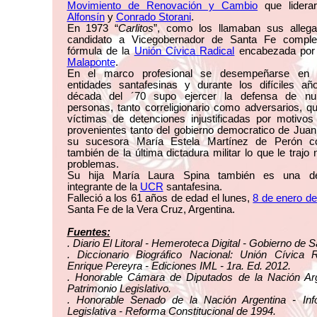
Movimiento de Renovación y Cambio
que lider
Alfonsín
y
Conrado Storani
.
En 1973 “
Carlitos
”, como los llamaban sus allega
candidato a Vicegobernador de Santa Fe comple
fórmula de la
Unión Cívica Radical
encabezada po
Malaponte
.
En el marco profesional se desempeñarse en 
entidades santafesinas y durante los difíciles añ
década del ´70 supo ejercer la defensa de n
personas, tanto correligionario como adversarios, q
víctimas de detenciones injustificadas por motivos 
provenientes tanto del gobierno democratico de Jua
su sucesora María Estela Martínez de Perón 
también de la última dictadura militar lo que le trajo
problemas.
Su hija María Laura Spina también es una de
integrante de la
UCR
santafesina.
Falleció a los 61 años de edad el lunes,
8 de enero d
Santa Fe de la Vera Cruz, Argentina.
Fuentes:
. Diario El Litoral - Hemeroteca Digital - Gobierno de S
. Diccionario Biográfico Nacional: Unión Cívica R
Enrique Pereyra - Ediciones IML - 1ra. Ed. 2012.
. Honorable Cámara de Diputados de la Nación Arg
Patrimonio Legislativo.
. Honorable Senado de la Nación Argentina - Inf
Legislativa - Reforma Constitucional de 1994.