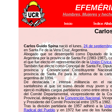
EFEMÉRI
Hombres, Mujeres y hechos
Carlo
Carlos Guido Spina
nació el lunes,
24 de septiembre
en Santa Fe de la Vera Cruz, Argentina.
Abogado que se desempeñó como Diputado de l
Argentina por la provincia de Santa Fe (1983-1987), c
el que fue electo en representación de la
Unión Cívica
También fue electo como Concejal de Santa Fe, Diput
provincia y Convencional Constituyente Naciona
provincia de Santa Fe para la reforma de la car
argentina de 1994.
De destacada e intensa militancia en el rad
santafesino al que se sumó desde muy joven y 
ejerció múltiples cargos partidarios como entre otros s
del Comité Departamental, vicepresidente de la Co
Provincial, delegado a la
Convención Nacional
, Vicep
y Presidente del Comité Provincial entre 1975 a 1982.
Tras la división partidaria de 1957 adhirió a la
Unió
Radical del Pueblo
y en 1972 fue uno de los fundad