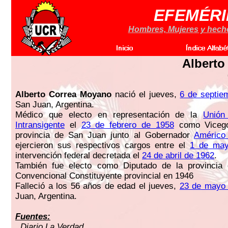
EFEMÉRI
Hombres, Mujeres y hechos
Alberto
Alberto Correa Moyano
nació el jueves,
6 de septie
San Juan, Argentina.
Médico que electo en representación de la
Unión
Intransigente
el
23 de febrero de 1958
como Vicego
provincia de San Juan junto al Gobernador
Américo
ejercieron sus respectivos cargos entre el
1 de may
intervención federal decretada el
24 de abril de 1962
.
También fue electo como Diputado de la provinci
Convencional Constituyente provincial en 1946
Falleció a los 56 años de edad el jueves,
23 de mayo
Juan, Argentina.
Fuentes:
. Diario La Verdad.