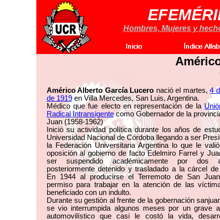
EFEMÉRI
Hombres, Mujeres y hechos
Américo
Américo Alberto García Lucero
nació el martes,
4 
de 1919
en Villa Mercedes, San Luis, Argentina.
Médico que fue electo en representación de la
Unió
Radical Intransigente
como Gobernador de la provinci
Juan (1958-1962)
Inició su actividad política durante los años de estu
Universidad Nacional de Córdoba llegando a ser Pres
la Federación Universitaria Argentina lo que le vali
oposición al gobierno de facto Edelmiro Farrel y Ju
ser suspendido académicamente por dos 
posteriormente detenido y trasladado a la cárcel de
En 1944 al producirse el Terremoto de San Juan 
permiso para trabajar en la atención de las víctim
beneficiado con un indulto.
Durante su gestión al frente de la gobernación sanjua
se vio interrumpida algunos meses por un grave a
automovilístico que casi le costó la vida, desarr