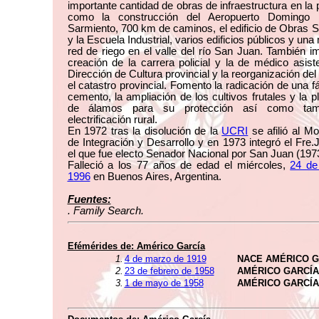
importante cantidad de obras de infraestructura en la 
como la construcción del Aeropuerto Domingo F
Sarmiento, 700 km de caminos, el edificio de Obras S
y la Escuela Industrial, varios edificios públicos y un
red de riego en el valle del río San Juan. También i
creación de la carrera policial y la de médico asiste
Dirección de Cultura provincial y la reorganización de
el catastro provincial. Fomento la radicación de una f
cemento, la ampliación de los cultivos frutales y la p
de álamos para su protección así como tam
electrificación rural.
En 1972 tras la disolución de la
UCRI
se afilió al M
de Integración y Desarrollo y en 1973 integró el Fre.J
el que fue electo Senador Nacional por San Juan (197
Falleció a los 77 años de edad el miércoles,
24 de
1996
en Buenos Aires, Argentina.
Fuentes:
. Family Search.
Efémérides de:
Américo García
1.
4 de marzo de 1919
NACE AMÉRICO G
2.
23 de febrero de 1958
AMÉRICO GARCÍA
3.
1 de mayo de 1958
AMÉRICO GARCÍ